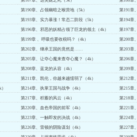
）
第187章、达芙妮之死（5k）
第188
第190章、占领幽暗之喉营地（5k）
第191
第193章、实力暴涨！常态二阶段（5k）
第194
）
第196章、邪恶的妖精占领了巨龙的领土（4k）
第197
第199章 、呼吸也要收税吗？（4k）
第200
第202章、继承王国的竟然是……
第203
第205章、让夺心魔来查夺心魔？（4k）
第206
第208章、蓝龙的从容（4k）
第209
第211章、凯伦，你越来越懦弱了（4k）
第212
k）
第214章、执掌王国与战争（4k）
第215
第217章、积蓄的风云（4k）
第218
第220章、血色帝国的前军（4k）
第221
第223章、一触即发的决战（4k）
第224章
第226章、雷顿的阴险谋划（4k）
第227