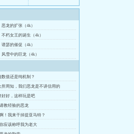
章、恶龙的扩张（4k）
章、不朽女王的诞生（4k）
章、谱瑟的催促（4k）
章、风雪中的巨龙（4k）
纯数值还是纯机制？
众所周知，我们恶龙是不讲信用的
好好好，这样玩是吧
、请教经验的恶龙
、啊！我来干掉提亚马特？
、你应该称呼我为老大