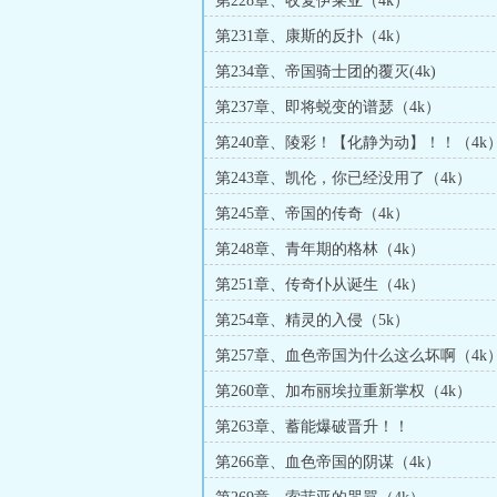
第228章、收复伊莱亚（4k）
第231章、康斯的反扑（4k）
第234章、帝国骑士团的覆灭(4k)
第237章、即将蜕变的谱瑟（4k）
第240章、陵彩！【化静为动】！！（4k
第243章、凯伦，你已经没用了（4k）
第245章、帝国的传奇（4k）
第248章、青年期的格林（4k）
第251章、传奇仆从诞生（4k）
第254章、精灵的入侵（5k）
第257章、血色帝国为什么这么坏啊（4k
第260章、加布丽埃拉重新掌权（4k）
第263章、蓄能爆破晋升！！
第266章、血色帝国的阴谋（4k）