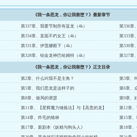
《我一条恶龙，你让我善堕？》最新章节
第337章、我要节制所有蓝龙（4k）
第336
第334章、直面不朽女王（4k）
第333
第331章、伊莲娜殿下（4k）
第330
第328章、铂金龙神巴哈姆特（4k）
第327
《我一条恶龙，你让我善堕？》正文目录
第2章、什么叫我不是主角？
第3章、
第5章、我们恶龙是这样子的
第6章、
第8章、做局的谱瑟
第9章、
第11章、【星辉魔力锤炼法】与【高贵的龙】
第12章
第14章、炸毛的格林
第15章
第17章、新剧本《妖精与狗头人》
第18章