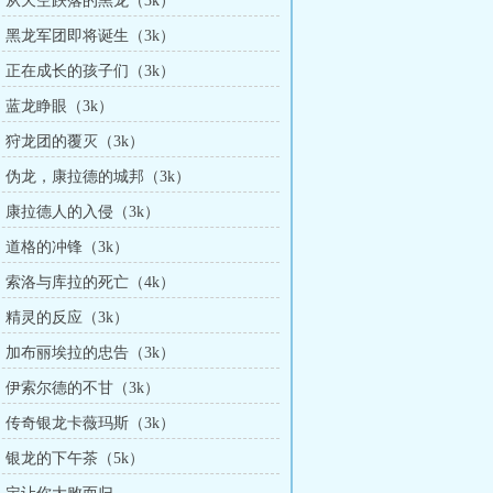
章、从天空跌落的黑龙（3k）
章、黑龙军团即将诞生（3k）
章、正在成长的孩子们（3k）
、蓝龙睁眼（3k）
章、狩龙团的覆灭（3k）
章、伪龙，康拉德的城邦（3k）
章、康拉德人的入侵（3k）
章、道格的冲锋（3k）
章、索洛与库拉的死亡（4k）
章、精灵的反应（3k）
章、加布丽埃拉的忠告（3k）
章、伊索尔德的不甘（3k）
章、传奇银龙卡薇玛斯（3k）
章、银龙的下午茶（5k）