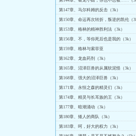
第144章、银龙小姐，你也不想被……（3
第147章、马尔科姆的反击（3k）
第150章、命运再次转折，叛逆的凯伦（3
第153章、格林的精神胜利法（3k）
第156章、不，等你死后也是我的（3k）
第159章、格林与索菲亚
第162章、龙血药剂（3k）
第165章、沼泽巨兽的从属软泥怪（3k）
第168章、强大的沼泽巨兽（3k）
第171章、永恒之森的精灵们（3k）
第174章、精灵与长耳族的王（3k）
第177章、暗潮涌动（3k）
第180章、矮人的商队（3k）
第183章、呵，好大的权力（3k）