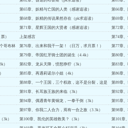
第62章、昏迷的布鲁斯（pk求追读）
第63章
第65章、妖精与亡国的人类（感谢追读）
第66章
求追读）
第68章、妖精的传说果然存在（pk求追读）
第69章
（感谢追
第71章、星辉王国的大贤者（感谢追读）
第72章
月票）
上架感言
第74章
旦快乐！
几个哥布林
第76章、出来和我干一架！（日万，求月票！）
第77章
第79章、帝国红牙骑士团的诞生（4.4k）
第80章
（4.2k）
3k）
第82章、龙从天降，愤怒狰狞（3k）
第83章
）
第85章、再遇莉诺尔小姐（4k）
第86章
第88章、一个王国，三个权政，这不是分裂，这是
第89章
什么？（3k）
第91章、长耳族王族的来临（3k）
第92章
第94章、偶遇青年黄铜龙，一拳干倒（3k）
第95章
第97章、你我二人合力，焉有一合之敌（3.3k）
第98章
（3k）
第100章、凯伦的英雄救美？（3k）
第101