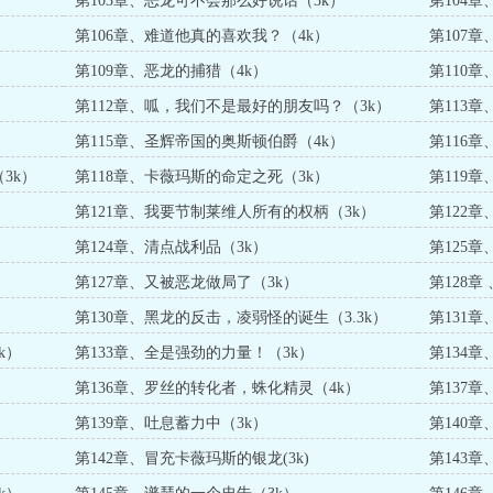
第103章、恶龙可不会那么好说话（3k）
第104章
第106章、难道他真的喜欢我？（4k）
第107
第109章、恶龙的捕猎（4k）
第110
第112章、呱，我们不是最好的朋友吗？（3k）
第113
）
第115章、圣辉帝国的奥斯顿伯爵（4k）
第116
3k）
第118章、卡薇玛斯的命定之死（3k）
第119
第121章、我要节制莱维人所有的权柄（3k）
第122章
第124章、清点战利品（3k）
第125
第127章、又被恶龙做局了（3k）
第128章
第130章、黑龙的反击，凌弱怪的诞生（3.3k）
第131
k）
第133章、全是强劲的力量！（3k）
第134
第136章、罗丝的转化者，蛛化精灵（4k）
第137
第139章、吐息蓄力中（3k）
第140
第142章、冒充卡薇玛斯的银龙(3k)
第143