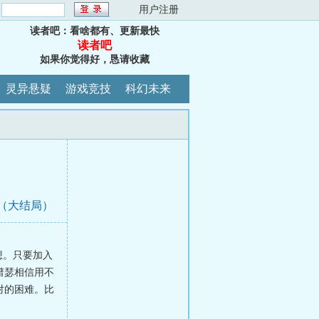
：
用户注册
读者吧：看啥都有、更新最快
读者吧
如果你觉得好，恳请收藏
灵异悬疑
游戏竞技
科幻未来
年（大结局）
想。只要加入
谱瑟相信用不
对的困难。比