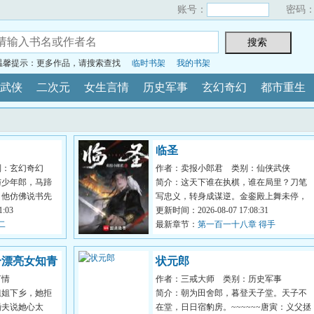
账号：
密码
温馨提示：更多作品，请搜索查找
临时书架
我的书架
武侠
二次元
女生言情
历史军事
玄幻奇幻
都市重生
临圣
别：玄幻奇幻
作者：卖报小郎君
类别：仙侠武侠
与少年郎，马蹄
简介：这天下谁在执棋，谁在局里？刀笔
。他仿佛说书先
写忠义，转身成谋逆。金銮殿上舞未停，
...
:03
江山半壁已凋零。谁在封王拜...
更新时间：2026-08-07 17:08:31
二
最新章节：
第一百一十八章 得手
个漂亮女知青
状元郎
言情
作者：三戒大师
类别：历史军事
姐姐下乡，她拒
简介：朝为田舍郎，暮登天子堂。天子不
婚夫说她心太
在堂，日日宿豹房。~~~~~~唐寅：义父拯