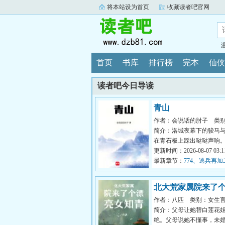
将本站设为首页
收藏读者吧官网
首页
书库
排行榜
完本
仙侠
读者吧今日导读
青山
作者：会说话的肘子
类
简介：洛城夜幕下的骏马
在青石板上踩出哒哒声响
生故事中的人物，从云瀑中来
更新时间：2026-08-07 03:11
最新章节：
774、逃兵再加
北大荒家属院来了
作者：八匹
类别：女生
简介：父母让她替白莲花
绝。父母说她不懂事，未