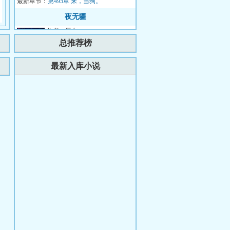
最新章节：
国要债，结果却被...
第495章 来，当狗。
夜无疆
作者：辰东
简介：那一天太阳落下再也没有
总推荐榜
升起……...
更新时间：2026-08-05 03:17:40
最新入库小说
最新章节：
第779章 大圣会
星际超级植培师
作者：月光下的叶
简介：苏青从小在孤儿院长大，
养成了自卑敏感的个性，长大后
面对职场的尔虞我诈极不适应，
更新时间：2026-08-06 22:23:16
最新章节：
最终精神崩溃得...
第1160章 佣兵又跑路了
没钱修什么仙？
作者：熊狼狗
简介：老者：“你想报仇？”少
年：“我被强者反复侮辱，被师
尊视为垃圾，我怎么可能不想报
更新时间：2026-08-06 14:04:54
最新章节：
仇？”老者摸了...
第961章 绝望中的希望（求月
票）
宅山海