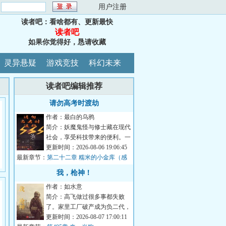
：
用户注册
读者吧：看啥都有、更新最快
读者吧
如果你觉得好，恳请收藏
灵异悬疑
游戏竞技
科幻未来
读者吧编辑推荐
请勿高考时渡劫
作者：最白的乌鸦
简介：妖魔鬼怪与修士藏在现代
社会，享受科技带来的便利。一
千岁树妖冒充名贵古树，月月领
更新时间：2026-08-06 19:06:45
最新章节：
取政府补贴；八...
第二十二章 糯米的小金库（感
谢威严满满蕾咪莉雅的盟主）
我，枪神！
作者：如水意
简介：高飞做过很多事都失败
了。家里工厂破产成为负二代，
送过外卖跑过网约车，无奈去俄
更新时间：2026-08-07 17:00:11