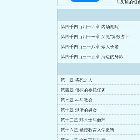
向头顶的银色
第四千四百四十四章 内场剧院
第四千四百四十一章 又见“算数占卜”
第四千四百三十八章 矮人长老
第四千四百三十五章 海边的身影
第一章 将死之人
第四章 侦探的委托任务
第七章 神与教会
第十章 混淆的男女
第十三章 环术士与命环
第十六章 函授教育入学邀请