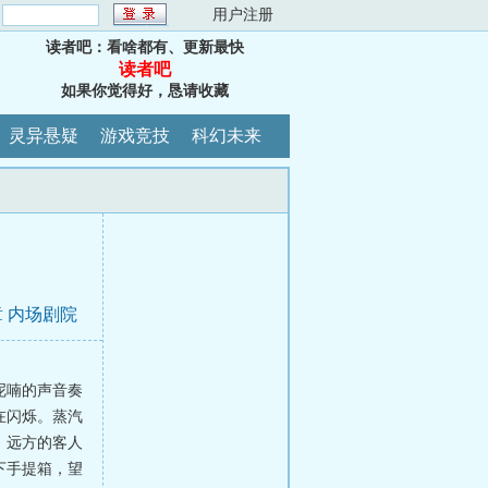
：
用户注册
读者吧：看啥都有、更新最快
读者吧
如果你觉得好，恳请收藏
灵异悬疑
游戏竞技
科幻未来
 内场剧院
呢喃的声音奏
在闪烁。蒸汽
。远方的客人
下手提箱，望