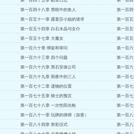
第一百四十五章 勘查日志
第一百四
第一百四十八章 黑暗中的鱼人
第一百四
第一百五十一章 露薏莎小姐的请求
第一百五
第一百五十四章 白石水晶与女仆
第一百五
第一百五十七章 大魔女
第一百五
第一百六十章 绑架和审问
第一百六
第一百六十三章 四个问题
第一百六
第一百六十六章 黑石安保公司
第一百六
第一百六十九章 雨夜中的三人
第一百七
第一百七十二章 遗物的位置
第一百七
第一百七十五章 骑士的预言
第一百七
第一百七十八章 一次性阳光枪
第一百七
第一百八十一章 玩牌的律师（加更）
第一百八
第一百八十四章 剪彩仪式
第一百八