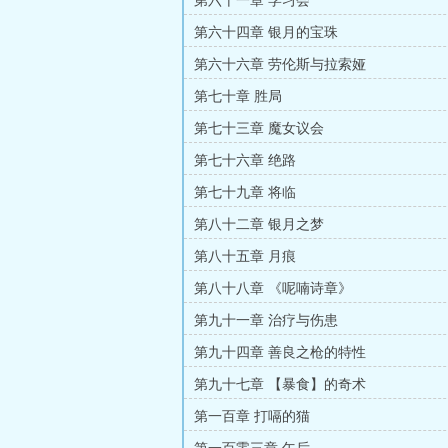
第六十一章 学习会
第六十四章 银月的宝珠
第六十六章 劳伦斯与拉索娅
第七十章 胜局
第七十三章 魔女议会
第七十六章 绝路
第七十九章 将临
第八十二章 银月之梦
第八十五章 月痕
第八十八章 《呢喃诗章》
第九十一章 治疗与伤患
第九十四章 善良之枪的特性
第九十七章 【暴食】的奇术
第一百章 打嗝的猫