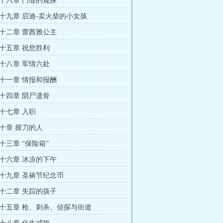
十六章 门缝的窥探
十九章 启迪-卖火柴的小女孩
十二章 蕾茜雅公主
十五章 祝您胜利
十八章 军情六处
十一章 情报和报酬
十四章 阴尸遗骨
十七章 入职
十章 握刀的人
十三章 “保险箱”
十六章 冰凉的下午
十九章 圣祷节纪念币
十二章 失踪的孩子
十五章 枪、刺杀、侦探与街道