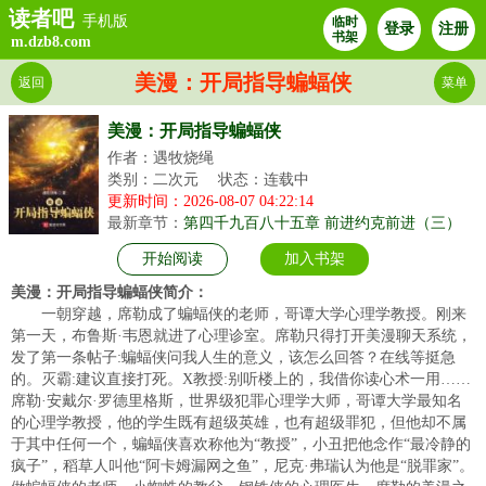
读者吧
手机版
临时
登录
注册
书架
m.dzb8.com
美漫：开局指导蝙蝠侠
返回
菜单
美漫：开局指导蝙蝠侠
作者：遇牧烧绳
类别：二次元
状态：连载中
更新时间：2026-08-07 04:22:14
最新章节：
第四千九百八十五章 前进约克前进（三）
开始阅读
加入书架
美漫：开局指导蝙蝠侠简介：
一朝穿越，席勒成了蝙蝠侠的老师，哥谭大学心理学教授。刚来
第一天，布鲁斯·韦恩就进了心理诊室。席勒只得打开美漫聊天系统，
发了第一条帖子:蝙蝠侠问我人生的意义，该怎么回答？在线等挺急
的。灭霸:建议直接打死。X教授:别听楼上的，我借你读心术一用……
席勒·安戴尔·罗德里格斯，世界级犯罪心理学大师，哥谭大学最知名
的心理学教授，他的学生既有超级英雄，也有超级罪犯，但他却不属
于其中任何一个，蝙蝠侠喜欢称他为“教授”，小丑把他念作“最冷静的
疯子”，稻草人叫他“阿卡姆漏网之鱼”，尼克·弗瑞认为他是“脱罪家”。