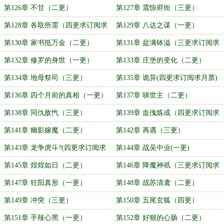
第126章 不甘（二更）
第127章 震惊府衙（三更）
第128章 各取所需（四更求订阅求
第129章 八达之谋（一更）
月票！）
第130章 家书抵万金（二更）
第131章 盆满钵溢（三更求订阅求
月票）
第132章 修罗的身世（一更）
第133章 庄堡的变化（二更）
第134章 地母祭司（三更）
第135章 诡异(四更求订阅求月票)
第136章 四个月前的真相（一更）
第137章 啖世主（二更）
第138章 同仇敌忾（三更）
第139章 血傀炼成（四更求订阅求
月票）
第141章 幽影嫁魔（二更）
第142章 再遇（三更）
第143章 龙争虎斗?(四更求订阅求
第144章 战吴中业(一更)
月票)
第145章 煌煌如日（二更）
第146章 降魔神祇（三更求订阅求
月票）
第147章 狂阳真形（一更）
第148章 战苏清鸢（二更）
第149章 冲突（三更）
第150章 五尾玄狐（四更）
第151章 手辣心黑（一更）
第152章 好狠的心肠（二更）