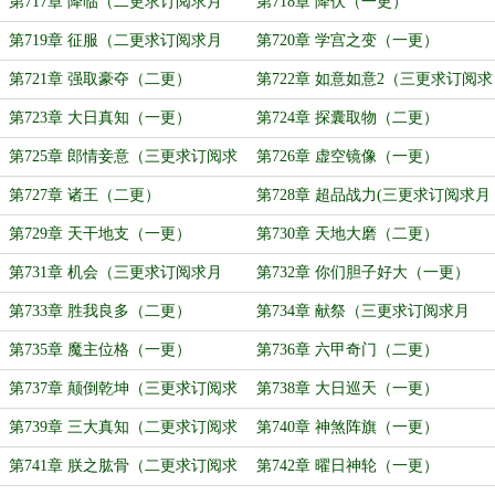
票）
第717章 降临（二更求订阅求月
第718章 降伏（一更）
票）
第719章 征服（二更求订阅求月
第720章 学宫之变（一更）
票）
第721章 强取豪夺（二更）
第722章 如意如意2（三更求订阅求
月票）
第723章 大日真知（一更）
第724章 探囊取物（二更）
第725章 郎情妾意（三更求订阅求
第726章 虚空镜像（一更）
月票）
第727章 诸王（二更）
第728章 超品战力(三更求订阅求月
票)
第729章 天干地支（一更）
第730章 天地大磨（二更）
第731章 机会（三更求订阅求月
第732章 你们胆子好大（一更）
票）
第733章 胜我良多（二更）
第734章 献祭（三更求订阅求月
票）
第735章 魔主位格（一更）
第736章 六甲奇门（二更）
第737章 颠倒乾坤（三更求订阅求
第738章 大日巡天（一更）
月票）
第739章 三大真知（二更求订阅求
第740章 神煞阵旗（一更）
月票）
第741章 朕之肱骨（二更求订阅求
第742章 曜日神轮（一更）