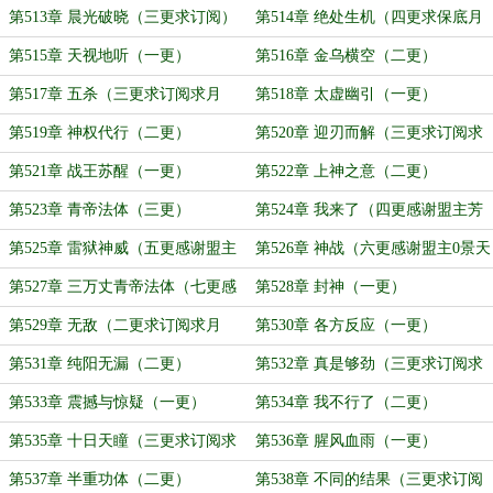
第513章 晨光破晓（三更求订阅）
第514章 绝处生机（四更求保底月
票！）
第515章 天视地听（一更）
第516章 金乌横空（二更）
第517章 五杀（三更求订阅求月
第518章 太虚幽引（一更）
票）
第519章 神权代行（二更）
第520章 迎刃而解（三更求订阅求
月票）
第521章 战王苏醒（一更）
第522章 上神之意（二更）
第523章 青帝法体（三更）
第524章 我来了（四更感谢盟主芳
芯纵钬贩）
第525章 雷狱神威（五更感谢盟主
第526章 神战（六更感谢盟主0景天
sidneyliu）
0）
第527章 三万丈青帝法体（七更感
第528章 封神（一更）
谢盟主江湖夜话01）
第529章 无敌（二更求订阅求月
第530章 各方反应（一更）
票）
第531章 纯阳无漏（二更）
第532章 真是够劲（三更求订阅求
月票）
第533章 震撼与惊疑（一更）
第534章 我不行了（二更）
第535章 十日天瞳（三更求订阅求
第536章 腥风血雨（一更）
月票）
第537章 半重功体（二更）
第538章 不同的结果（三更求订阅