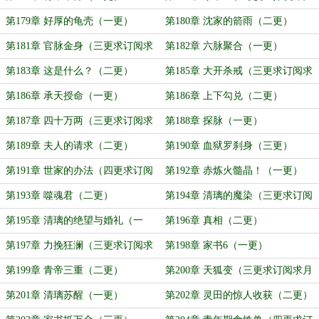
票）
第179章 好厚的龟壳（一更）
第180章 沈家的箭雨（二更）
第181章 官脉金身（三更求订阅求
第182章 六脉聚合（一更）
月票）
第183章 这是什么？（二更）
第185章 大开杀戒（三更求订阅求
月票）
第186章 承天授命（一更）
第186章 上下勾兑（二更）
第187章 四十万两（三更求订阅求
第188章 探脉（一更）
月票）
第189章 夫人的请求（二更）
第190章 血狱罗刹身（三更）
第191章 世家的办法（四更求订阅
第192章 赤炼火髓晶！（一更）
求月票）
第193章 噬魂君（二更）
第194章 清璃的魔染（三更求订阅
求月票）
第195章 清璃的绝望与婚礼（一
第196章 真相（二更）
更）
第197章 力挽狂澜（三更求订阅求
第198章 家书6（一更）
月票）
第199章 青帝三重（二更）
第200章 天狐变（三更求订阅求月
票）
第201章 清璃苏醒（一更）
第202章 灵田的惊人收获（二更）