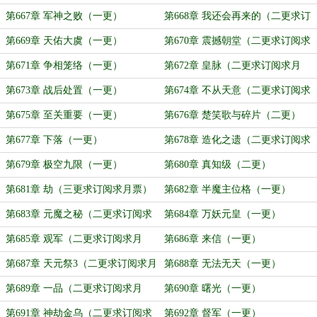
订阅）
第667章 军神之败（一更）
第668章 我还会再来的（二更求订
阅求月票）
第669章 天佑大虞（一更）
第670章 震撼朝堂（二更求订阅求
月票）
第671章 争相笼络（一更）
第672章 皇脉（二更求订阅求月
票）
第673章 战后处置（一更）
第674章 不从天意（二更求订阅求
月票）
第675章 至关重要（一更）
第676章 楚笑歌与碎片（二更）
第677章 下落（一更）
第678章 造化之遗（二更求订阅求
月票）
第679章 极空九限（一更）
第680章 真知级（二更）
第681章 劫（三更求订阅求月票）
第682章 半魔主位格（一更）
第683章 元魔之秘（二更求订阅求
第684章 万妖元皇（一更）
月票）
第685章 观军（二更求订阅求月
第686章 来信（一更）
票）
第687章 天元祭3（二更求订阅求月
第688章 无法无天（一更）
票）
第689章 一品（二更求订阅求月
第690章 曙光（一更）
票）
第691章 神劫金乌（二更求订阅求
第692章 督军（一更）