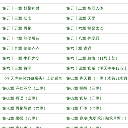
第五十一章 麒麟神射
第五十二章 炼器入体
第五十三章 伏击
第五十四章 天罡
第五十五章 再见
第五十六章 提督太监
第五十七章 前倨后恭
第五十八章 你要忍
第五十九章 整整齐齐
第六十章 遭遇
第六十一章 生死之交
第六十二章 总旗（11号上架）
第六十三章 符宝
第六十四章 官威（明天中午12点上
架）
《今天也在努力做魔头》上架感言
第65章 先天骨（一更！求首订求月
暨加更计划
票）
第66章 不仁不义（二更）
第67章 提醒（三更）
第68章 丹误（四更）
第69章 官脉（五更）
第70章 再见熊猫（六更）
第71章 尸体（七更）
第72章 果报（八更）
第73章 案发(九更求订阅求月票！)