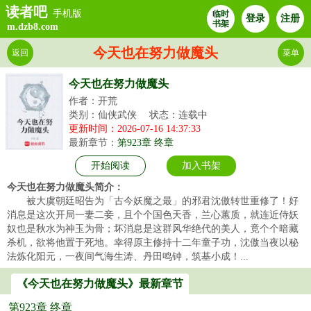
读者吧
手机版
临时
登录
注册
书架
m.dzb8.com
今天也在努力做魔头
返回
菜单
今天也在努力做魔头
作者：开荒
类别：仙侠武侠
状态：连载中
更新时间：2026-07-16 14:37:33
最新章节：
第923章 终章
开始阅读
加入书架
今天也在努力做魔头简介：
被大虞朝廷昭告为「古今妖魔之最」的邪君沈傲转世重修了！好
消息是这次开局一妻二妾，且个个国色天香，兰心蕙质，就连近侍妖
奴也是秋水为神玉为骨；坏消息是这群风华绝代的美人，竟个个暗藏
杀机，欲将他置于死地。幸得原主修持十二年童子功，沈傲当夜以秘
法炼化阳元，一夜间气海生涛、丹田鸣钟，筑基小成！...
《今天也在努力做魔头》最新章节
第923章 终章