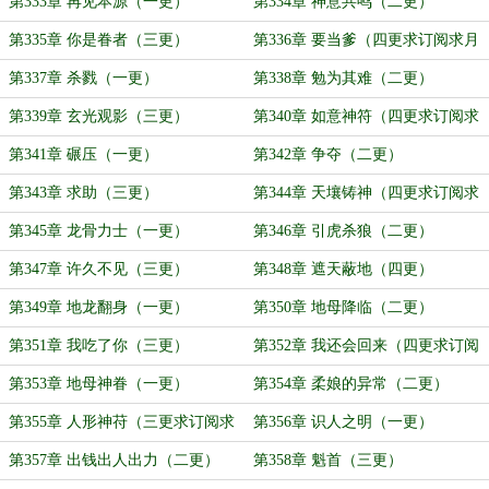
求月票）
第333章 再见本源（一更）
第334章 神意共鸣（二更）
第335章 你是眷者（三更）
第336章 要当爹（四更求订阅求月
票）
第337章 杀戮（一更）
第338章 勉为其难（二更）
第339章 玄光观影（三更）
第340章 如意神符（四更求订阅求
月票）
第341章 碾压（一更）
第342章 争夺（二更）
第343章 求助（三更）
第344章 天壤铸神（四更求订阅求
月票）
第345章 龙骨力士（一更）
第346章 引虎杀狼（二更）
第347章 许久不见（三更）
第348章 遮天蔽地（四更）
第349章 地龙翻身（一更）
第350章 地母降临（二更）
第351章 我吃了你（三更）
第352章 我还会回来（四更求订阅
求月票）
第353章 地母神眷（一更）
第354章 柔娘的异常（二更）
第355章 人形神苻（三更求订阅求
第356章 识人之明（一更）
月票）
第357章 出钱出人出力（二更）
第358章 魁首（三更）