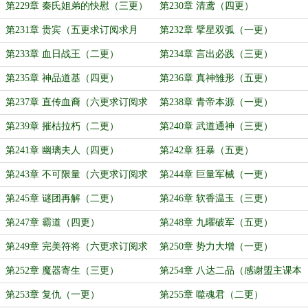
第229章 秦氏姐弟的快慰（三更）
第230章 清鸢（四更）
第231章 贵宾（五更求订阅求月
第232章 擘星双弧（一更）
票）
第233章 血日战王（二更）
第234章 言出必践（三更）
第235章 神品道基（四更）
第236章 真神雏形（五更）
第237章 直传血裔（六更求订阅求
第238章 青帝本源（一更）
月票！）
第239章 摧枯拉朽（二更）
第240章 武道通神（三更）
第241章 幽璃夫人（四更）
第242章 狂暴（五更）
第243章 不可限量（六更求订阅求
第244章 巨量军械（一更）
月票）
第245章 谜团再解（二更）
第246章 软香温玉（三更）
第247章 霸道（四更）
第248章 九曜破军（五更）
第249章 完美符将（六更求订阅求
第250章 势力大增（一更）
月票）
第252章 魔器寄生（三更）
第254章 八达二品（感谢盟主课本
打开三十四页）
第253章 复仇（一更）
第255章 噬魂君（二更）