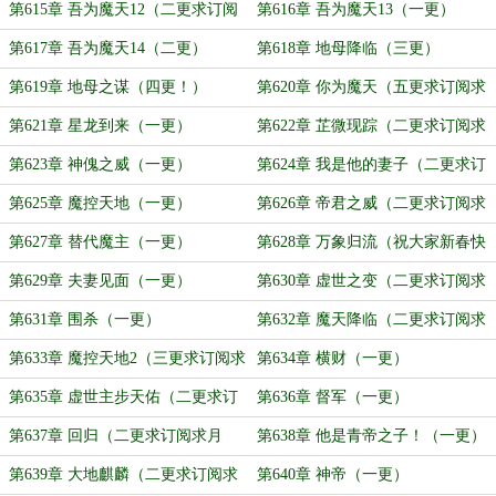
求月票）
第615章 吾为魔天12（二更求订阅
第616章 吾为魔天13（一更）
求月票）
第617章 吾为魔天14（二更）
第618章 地母降临（三更）
第619章 地母之谋（四更！）
第620章 你为魔天（五更求订阅求
月票）
第621章 星龙到来（一更）
第622章 芷微现踪（二更求订阅求
月票）
第623章 神傀之威（一更）
第624章 我是他的妻子（二更求订
阅求月票）
第625章 魔控天地（一更）
第626章 帝君之威（二更求订阅求
月票）
第627章 替代魔主（一更）
第628章 万象归流（祝大家新春快
乐！）
第629章 夫妻见面（一更）
第630章 虚世之变（二更求订阅求
月票）
第631章 围杀（一更）
第632章 魔天降临（二更求订阅求
月票）
第633章 魔控天地2（三更求订阅求
第634章 横财（一更）
月票）
第635章 虚世主步天佑（二更求订
第636章 督军（一更）
阅求月票）
第637章 回归（二更求订阅求月
第638章 他是青帝之子！（一更）
票）
第639章 大地麒麟（二更求订阅求
第640章 神帝（一更）