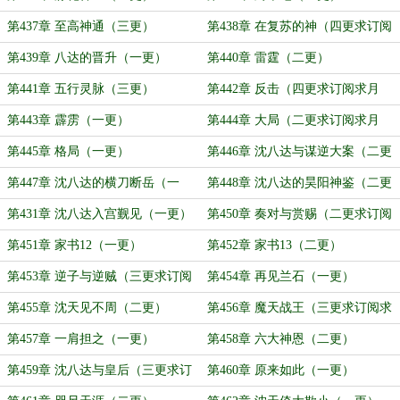
第437章 至高神通（三更）
第438章 在复苏的神（四更求订阅
求月票）
第439章 八达的晋升（一更）
第440章 雷霆（二更）
第441章 五行灵脉（三更）
第442章 反击（四更求订阅求月
票）
第443章 霹雳（一更）
第444章 大局（二更求订阅求月
票）
第445章 格局（一更）
第446章 沈八达与谋逆大案（二更
求订阅求月票）
第447章 沈八达的横刀断岳（一
第448章 沈八达的昊阳神鉴（二更
更）
求订阅求月票）
第431章 沈八达入宫觐见（一更）
第450章 奏对与赏赐（二更求订阅
求月票）
第451章 家书12（一更）
第452章 家书13（二更）
第453章 逆子与逆贼（三更求订阅
第454章 再见兰石（一更）
求月票）
第455章 沈天见不周（二更）
第456章 魔天战王（三更求订阅求
月票）
第457章 一肩担之（一更）
第458章 六大神恩（二更）
第459章 沈八达与皇后（三更求订
第460章 原来如此（一更）