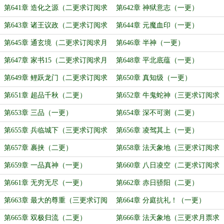
月票）
第641章 造化之源（二更求订阅求
第642章 神狱意志（一更）
月票）
第643章 诸王议政（二更求订阅求
第644章 元魔血印（一更）
月票）
第645章 通玄境（二更求订阅求月
第646章 半神（一更）
票）
第647章 家书15（二更求订阅求月
第648章 平北底蕴（一更）
票）
第649章 鲤跃龙门（二更求订阅求
第650章 真知级（一更）
月票）
第651章 超品千秋（二更）
第652章 牛鬼蛇神（三更求订阅求
月票）
第653章 三品（一更）
第654章 深不可测（二更）
第655章 兵临城下（三更求订阅求
第656章 凌驾其上（一更）
月票）
第657章 裹挟（二更）
第658章 法天象地（三更求订阅求
月票）
第659章 一品真神（一更）
第660章 八日凌空（二更求订阅求
月票）
第661章 无穷无尽（一更）
第662章 赤日骄阳（二更）
第663章 最大的尊重（三更求订阅
第664章 分庭抗礼！（一更）
求月票）
第665章 双极归流（二更）
第666章 法天象地（三更求月票求