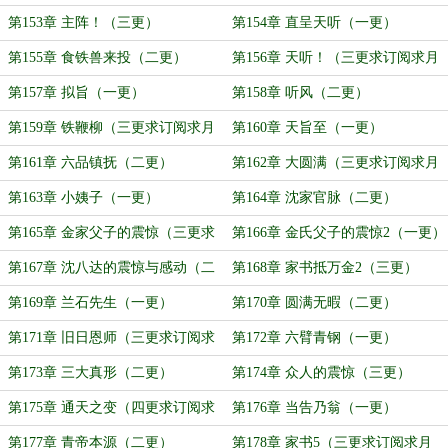
第153章 主阵！（三更）
第154章 直呈天听（一更）
第155章 食铁兽来投（二更）
第156章 天听！（三更求订阅求月
票）
第157章 拟旨（一更）
第158章 听风（二更）
第159章 铁鞭柳（三更求订阅求月
第160章 天旨至（一更）
票）
第161章 六品镇抚（二更）
第162章 大圆满（三更求订阅求月
票）
第163章 小姨子（一更）
第164章 沈家官脉（二更）
第165章 金家父子的震惊（三更求
第166章 金氏父子的震惊2（一更）
订阅求月票）
第167章 沈八达的震惊与感动（二
第168章 家书抵万金2（三更）
更）
第169章 兰石先生（一更）
第170章 圆满无暇（二更）
第171章 旧日恩师（三更求订阅求
第172章 六臂青钢（一更）
月票）
第173章 三大真形（二更）
第174章 众人的震惊（三更）
第175章 通天之变（四更求订阅求
第176章 当告乃翁（一更）
月票）
第177章 青帝本源（二更）
第178章 家书5（三更求订阅求月