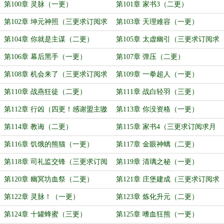
第100章 灵脉（一更）
第101章 家书3（二更）
第102章 坤元神照（三更求订阅求
第103章 天理难容（一更）
月票）
第104章 你就是主谋（二更）
第105章 太虚幽引（三更求订阅求
月票！）
第106章 幕后黑手（一更）
第107章 弹压（二更）
第108章 机会来了（三更求订阅求
第109章 一拳超人（一更）
月票）
第110章 战燕狂徒（二更）
第111章 战白轻羽（三更）
第112章 行凶（四更！感谢盟主嗷
第113章 你没资格（一更）
嗷嗷吖吖吖）
第114章 教诲（二更）
第115章 家书4（三更求订阅求月
票）
第116章 饥饿的熊猫（一更）
第117章 金眼神螭（二更）
第118章 司礼监交锋（三更求订阅
第119章 清璃之秘（一更）
求月票！）
第120章 幽冥坊血祭（二更）
第121章 庄堡建成（三更求订阅求
月票！）
第122章 灵脉！（一更）
第123章 炼化升元（二更）
第124章 十罐蜂蜜（三更）
第125章 嗜血狂熊（一更）