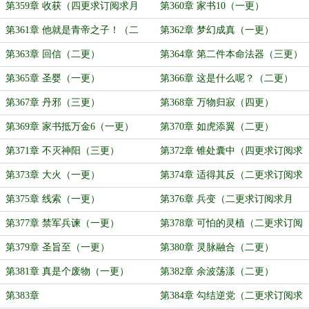
第359章 收获（四更求订阅求月
第360章 家书10（一更）
票）
第361章 他就是青帝之子！（二
第362章 梦幻成真（一更）
更）
第363章 回信（二更）
第364章 第二件本命法器（三更）
第365章 圣婴（一更）
第366章 这是什么呢？（二更）
第367章 丹邪（三更）
第368章 万物归寂（四更）
第369章 家书抵万金6（一更）
第370章 如虎添翼（二更）
第371章 不灭神阳（三更）
第372章 锥处囊中（四更求订阅求
月票）
第373章 大火（一更）
第374章 适得其反（二更求订阅求
月票）
第375章 线索（一更）
第376章 兵变（二更求订阅求月
票）
第377章 禁军兵谏（一更）
第378章 可怕的灵植（二更求订阅
求月票）
第379章 圣旨至（一更）
第380章 灵脉融合（二更）
第381章 真是个废物（一更）
第382章 余波荡漾（二更）
第383章
第384章 勾结逆党（二更求订阅求