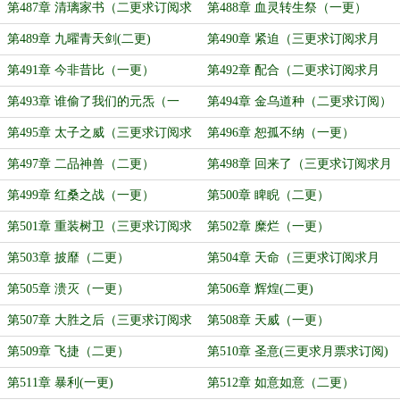
求月票）
第487章 清璃家书（二更求订阅求
第488章 血灵转生祭（一更）
月票）
第489章 九曜青天剑(二更)
第490章 紧迫（三更求订阅求月
票）
第491章 今非昔比（一更）
第492章 配合（二更求订阅求月
票）
第493章 谁偷了我们的元炁（一
第494章 金乌道种（二更求订阅）
更）
第495章 太子之威（三更求订阅求
第496章 恕孤不纳（一更）
月票）
第497章 二品神兽（二更）
第498章 回来了（三更求订阅求月
票）
第499章 红桑之战（一更）
第500章 睥睨（二更）
第501章 重装树卫（三更求订阅求
第502章 糜烂（一更）
月票）
第503章 披靡（二更）
第504章 天命（三更求订阅求月
票）
第505章 溃灭（一更）
第506章 辉煌(二更)
第507章 大胜之后（三更求订阅求
第508章 天威（一更）
月票）
第509章 飞捷（二更）
第510章 圣意(三更求月票求订阅)
第511章 暴利(一更)
第512章 如意如意（二更）