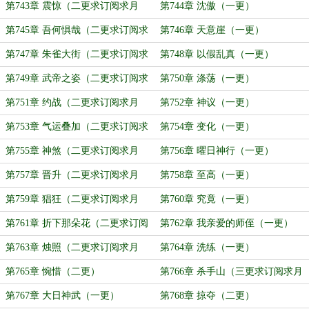
月票）
第743章 震惊（二更求订阅求月
第744章 沈傲（一更）
票）
第745章 吾何惧哉（二更求订阅求
第746章 天意崖（一更）
月票）
第747章 朱雀大街（二更求订阅求
第748章 以假乱真（一更）
月票）
第749章 武帝之姿（二更求订阅求
第750章 涤荡（一更）
月票）
第751章 约战（二更求订阅求月
第752章 神议（一更）
票）
第753章 气运叠加（二更求订阅求
第754章 变化（一更）
月票）
第755章 神煞（二更求订阅求月
第756章 曜日神行（一更）
票）
第757章 晋升（二更求订阅求月
第758章 至高（一更）
票）
第759章 猖狂（二更求订阅求月
第760章 究竟（一更）
票）
第761章 折下那朵花（二更求订阅
第762章 我亲爱的师侄（一更）
求月票）
第763章 烛照（二更求订阅求月
第764章 洗练（一更）
票）
第765章 惋惜（二更）
第766章 杀手山（三更求订阅求月
票）
第767章 大日神武（一更）
第768章 掠夺（二更）