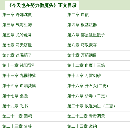
《今天也在努力做魔头》正文目录
第一章 丹邪沈傲
第二章 血债
第三章 气海生涛
第四章 根基法器
第五章 龙吟虎啸
第六章 都是乱臣贼子
第七章 司天济世
第八章 巧取豪夺
第九章 该喝药了
第十章 万药纲目
第十一章 纯阳导引
第十二章 血魔十三炼
第十三章 九罹神狱
第十四章 万雷剑砂
第十五章 血焰焚筋
第十六章 开石头(二更)
第十七章 桑蠹
第十八章 析毒（二更）
第十九章 飞书
第二十章 以退为进（二更）
第二十一章 囤积
第二十二章 青帝凋天
第二十三章 复核
第二十四章 邀约