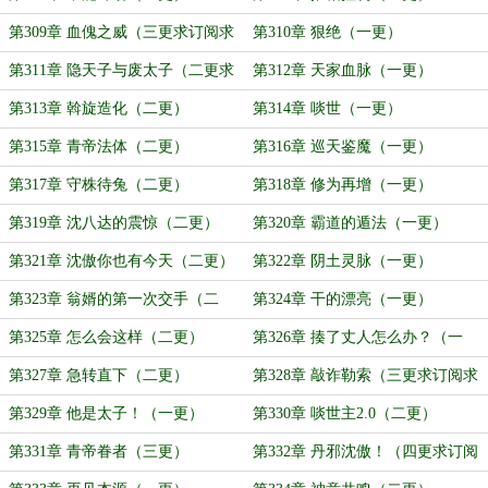
第309章 血傀之威（三更求订阅求
第310章 狠绝（一更）
月票）
第311章 隐天子与废太子（二更求
第312章 天家血脉（一更）
订阅求月票）
第313章 斡旋造化（二更）
第314章 啖世（一更）
第315章 青帝法体（二更）
第316章 巡天鉴魔（一更）
第317章 守株待兔（二更）
第318章 修为再增（一更）
第319章 沈八达的震惊（二更）
第320章 霸道的遁法（一更）
第321章 沈傲你也有今天（二更）
第322章 阴土灵脉（一更）
第323章 翁婿的第一次交手（二
第324章 干的漂亮（一更）
更）
第325章 怎么会这样（二更）
第326章 揍了丈人怎么办？（一
更）
第327章 急转直下（二更）
第328章 敲诈勒索（三更求订阅求
月票！）
第329章 他是太子！（一更）
第330章 啖世主2.0（二更）
第331章 青帝眷者（三更）
第332章 丹邪沈傲！（四更求订阅