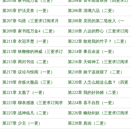
第203章 家书抵万金（三更）
第204章 青年期食铁兽（四更求订
阅求月票）
第205章 护法灵兽（一更）
第206章 清璃六品（二更）
第207章 勾搭（三更求订阅求月
第208章 灵田的第二笔收入（一
票）
更）
第209章 家书抵万金4（二更）
第210章 八达的野心（三更求订阅
求月票）
第211章 衣冠齐楚（一更）
第212章 敢抢我的竹子？（二更）
第213章 铁鞭柳的神威（三更求订
第214章 事后余波（一更）
阅求月票）
第215章 两封书信（二更）
第216章 天铸神工（三更求订阅求
月票）
第217章 议论与惊闻（一更）
第218章 娘子该就寝了（二更）
第219章 赤炼火髓晶（三更）
第220章 人怎么能这么蠢？（四更
求订阅求月票）
第221章 太蠢了（一更）
第222章 我的好孙婿（二更）
第223章 聊表感激（三更求订阅求
第224章 喜不自胜（一更）
月票）
第225章 战神临凡（二更）
第226章 幽劫剑妖（三更求订阅求
月票）
第227章 少主（一更）
第228章 真凶（二更）