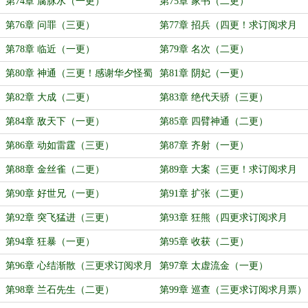
第74章 腐脉水（一更）
第75章 家书（二更）
第76章 问罪（三更）
第77章 招兵（四更！求订阅求月
票！）
第78章 临近（一更）
第79章 名次（二更）
第80章 神通（三更！感谢华夕怪蜀
第81章 阴妃（一更）
黍打赏的盟主）
第82章 大成（二更）
第83章 绝代天骄（三更）
第84章 敌天下（一更）
第85章 四臂神通（二更）
第86章 动如雷霆（三更）
第87章 齐射（一更）
第88章 金丝雀（二更）
第89章 大案（三更！求订阅求月
票）
第90章 好世兄（一更）
第91章 扩张（二更）
第92章 突飞猛进（三更）
第93章 狂熊（四更求订阅求月
票！）
第94章 狂暴（一更）
第95章 收获（二更）
第96章 心结渐散（三更求订阅求月
第97章 太虚流金（一更）
票）
第98章 兰石先生（二更）
第99章 巡查（三更求订阅求月票）