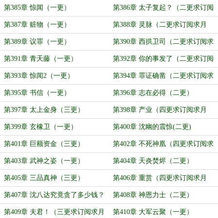
月票）
第385章 惊闻（一更）
第386章 太子复起？（二更求订阅
求月票）
第387章 赃物（一更）
第388章 灵脉（二更求订阅求月
票）
第389章 议罪（一更）
第390章 西拱卫司（二更求订阅求
月票）
第391章 青天藤（一更）
第392章 你的事发了（二更求订阅
求月票）
第393章 惊闻2（一更）
第394章 罪证确凿（二更求订阅求
月票）
第395章 书信（一更）
第396章 志在必得（二更）
第397章 太上金身（三更）
第398章 产业（四更求订阅求月
票）
第399章 玄橡卫（一更）
第400章 沈幽的震惊(二更)
第401章 巨额资金（三更）
第402章 不死神凰（四更求订阅求
月票）
第403章 武神之姿（一更）
第404章 天炎焚烬（二更）
第405章 三品真神（三更）
第406章 重赏（四更求订阅求月
票）
第407章 沈八达究竟贪了多少钱？
第408章 神恩力士（二更）
（一更）
第409章 夫君！（三更求订阅求月
第410章 大军云聚（一更）