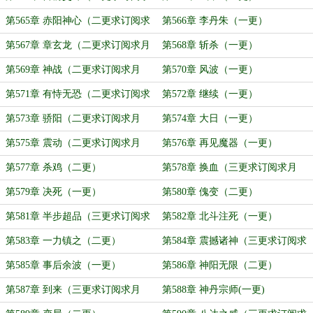
月票）
第565章 赤阳神心（二更求订阅求
第566章 李丹朱（一更）
月票）
第567章 章玄龙（二更求订阅求月
第568章 斩杀（一更）
票）
第569章 神战（二更求订阅求月
第570章 风波（一更）
票）
第571章 有恃无恐（二更求订阅求
第572章 继续（一更）
月票）
第573章 骄阳（二更求订阅求月
第574章 大日（一更）
票）
第575章 震动（二更求订阅求月
第576章 再见魔器（一更）
票）
第577章 杀鸡（二更）
第578章 换血（三更求订阅求月
票）
第579章 决死（一更）
第580章 傀变（二更）
第581章 半步超品（三更求订阅求
第582章 北斗注死（一更）
月票）
第583章 一力镇之（二更）
第584章 震撼诸神（三更求订阅求
月票）
第585章 事后余波（一更）
第586章 神阳无限（二更）
第587章 到来（三更求订阅求月
第588章 神丹宗师(一更)