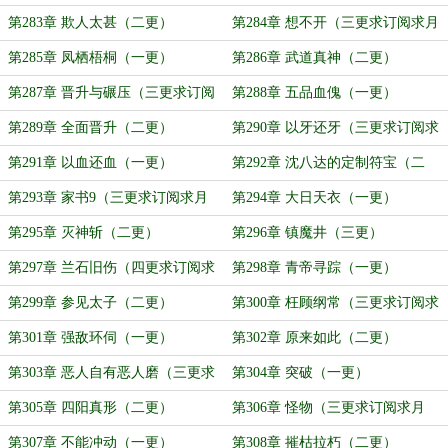
月票！）
第283章 欺人太甚（二更）
第284章 想不开（三更求订阅求月
票）
第285章 凤栖梧桐（一更）
第286章 武道真神（二更）
第287章 晋升与碾压（三更求订阅
第288章 五品血傀（一更）
求月票）
第289章 全面晋升（二更）
第290章 以牙还牙（三更求订阅求
月票）
第291章 以血还血（一更）
第292章 沈八达的定制符宝（二
更）
第293章 家书9（三更求订阅求月
第294章 大日天衣（一更）
票）
第295章 灭神斩（二更）
第296章 镇魔井（三更）
第297章 兰石旧伤（四更求订阅求
第298章 青帝寻踪（一更）
月票）
第299章 参见太子（二更）
第300章 枉顾纲常（三更求订阅求
月票）
第301章 强敌环伺（一更）
第302章 原来如此（二更）
第303章 恶人自有恶人磨（三更求
第304章 突破（一更）
订阅求月票）
第305章 四阳真形（二更）
第306章 怪物（三更求订阅求月
票）
第307章 不能冲动（一更）
第308章 摧枯拉朽（二更）