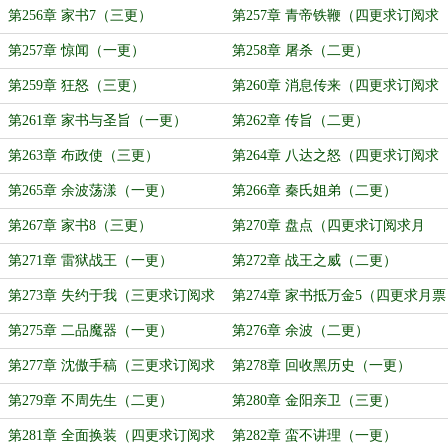
第256章 家书7（三更）
第257章 青帝铁鞭（四更求订阅求
月票）
第257章 惊闻（一更）
第258章 屠杀（二更）
第259章 狂怒（三更）
第260章 消息传来（四更求订阅求
月票）
第261章 家书与圣旨（一更）
第262章 传旨（二更）
第263章 布政使（三更）
第264章 八达之怒（四更求订阅求
月票）
第265章 余波荡漾（一更）
第266章 秦氏姐弟（二更）
第267章 家书8（三更）
第270章 盘点（四更求订阅求月
票）
第271章 雷狱战王（一更）
第272章 战王之威（二更）
第273章 失约于我（三更求订阅求
第274章 家书抵万金5（四更求月票
月票）
求订阅）
第275章 二品魔器（一更）
第276章 余波（二更）
第277章 沈傲手稿（三更求订阅求
第278章 回收黑历史（一更）
月票）
第279章 不周先生（二更）
第280章 金阳亲卫（三更）
第281章 全面换装（四更求订阅求
第282章 蛮不讲理（一更）