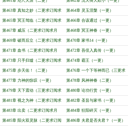
阅求月票）
第461章 咫尺天涯（二更）
第462章 沈天倚大欺小（一更）
第463章 真知之妙（二更求订阅求
第464章 灵玉涅槃（一更）
月票）
第465章 冥王驾临（二更求订阅求
第466章 合该通过（一更）
月票）
第467章 威压（二更求订阅求月
第468章 冥王神眷（一更）
票）
第469章 破而后立（二更求订阅求
第470章 家书14（一更）
月票）
第471章 血书（二更求订阅求月
第472章 吾侄入真传（一更）
票）
第473章 只手归墟（二更求订阅求
第474章 霸王（一更）
月票）
第475章 步天佑！（二更）
第476章 一个下等神而已（三更求
订阅求月票）
第477章 力神的惊叹（一更）
第478章 风神神眷（二更）
第479章 天下震动（三更求订阅求
第480章 论功行赏（一更）
月票）
第481章 视之为神（二更求订阅求
第482章 圣旨与家书（一更）
月票）
第483章 出卖（二更求订阅求月
第484章 狂阳碎灭（一更）
票）
第485章 阳火双灵脉（二更求订阅
第486章 夫君是否夫君？（一更）