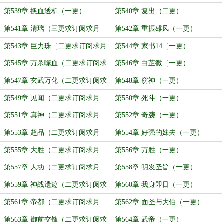
求月票）
第539章 换血透析（一更）
第540章 复出（二更）
第541章 清璃（三更求订阅求月
第542章 重振雄风（一更）
票）
第543章 巨力珠（二更求订阅求月
第544章 家书14（一更）
票）
第545章 万杀噬血（二更求订阅求
第546章 白芷微（一更）
月票）
第547章 玄武万化（二更求订阅求
第548章 窃神（一更）
月票）
第549章 见闻（二更求订阅求月
第550章 死斗（一更）
票）
第551章 真神（二更求订阅求月
第552章 奇袭（一更）
票）
第553章 超品（二更求订阅求月
第554章 好强的妹夫（一更）
票）
第555章 大胜（二更求订阅求月
第556章 万胜（一更）
票）
第557章 大功（二更求订阅求月
第558章 明发圣旨（一更）
票）
第559章 神战遗迹（二更求订阅求
第560章 我身即日（一更）
月票）
第561章 帝都（二更求订阅求月
第562章 面圣与大伯（一更）
票）
第563章 御前交锋（二更求订阅求
第564章 武帝（一更）