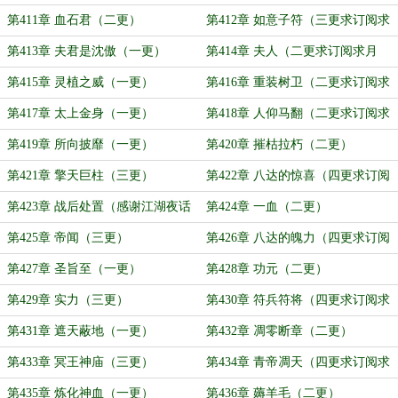
票）
第411章 血石君（二更）
第412章 如意子符（三更求订阅求
月票）
第413章 夫君是沈傲（一更）
第414章 夫人（二更求订阅求月
票）
第415章 灵植之威（一更）
第416章 重装树卫（二更求订阅求
月票）
第417章 太上金身（一更）
第418章 人仰马翻（二更求订阅求
月票）
第419章 所向披靡（一更）
第420章 摧枯拉朽（二更）
第421章 擎天巨柱（三更）
第422章 八达的惊喜（四更求订阅
求月票）
第423章 战后处置（感谢江湖夜话
第424章 一血（二更）
01兄弟打赏的盟主）
第425章 帝闻（三更）
第426章 八达的魄力（四更求订阅
求月票！）
第427章 圣旨至（一更）
第428章 功元（二更）
第429章 实力（三更）
第430章 符兵符将（四更求订阅求
月票）
第431章 遮天蔽地（一更）
第432章 凋零断章（二更）
第433章 冥王神庙（三更）
第434章 青帝凋天（四更求订阅求
月票）
第435章 炼化神血（一更）
第436章 薅羊毛（二更）