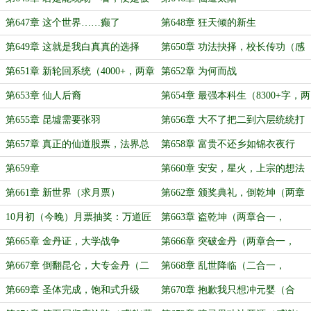
抓去免费加班也值啦
第647章 这个世界……癫了
第648章 狂天倾的新生
啊！！！
第649章 这就是我白真真的选择
第650章 功法抉择，校长传功（感
（两章合一6千）
谢‘L96A1’打赏盟主）
第651章 新轮回系统（4000+，两章
第652章 为何而战
共7100+）
第653章 仙人后裔
第654章 最强本科生（8300+字，两
章合一，差600+三章）
第655章 昆墟需要张羽
第656章 大不了把二到六层统统打
破产
第657章 真正的仙道股票，法界总
第658章 富贵不还乡如锦衣夜行
工程师（两章合一，6100+）
第659章
第660章 安安，星火，上宗的想法
第661章 新世界（求月票）
第662章 颁奖典礼，倒乾坤（两章
合一）
10月初（今晚）月票抽奖：万道匠
第663章 盗乾坤（两章合一，
宗法骸，定制行李箱
6200+）
第665章 金丹证，大学战争
第666章 突破金丹（两章合一，
6170+）
第667章 倒翻昆仑，大专金丹（二
第668章 乱世降临（二合一，
合一，6500+）
6500+）
第669章 圣体完成，饱和式升级
第670章 抱歉我只想冲元婴（合