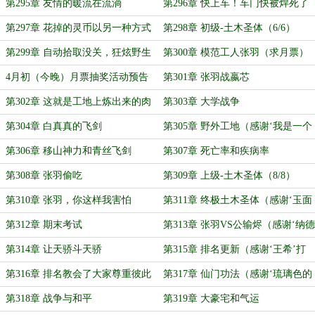
第295章 友情的暖流在流淌
第296章 快上车！车门快被焊死了
（求月票）
第297章 花掉的灵币以另一种方式
第298章 初级-土木圣体（6/6）
陪在了身边
第299章 自动拾取没关，狂炫野生
第300章 模范工人张羽（求月票）
食材
4月初（今晚）月票抽奖活动预告
第301章 张羽战嬴芯
第302章 这就是工地上炼出来的肉
第303章 大学战争
体（求月票）
第304章 白真真的飞剑
第305章 野外工地（感谢‘我是一个
读者’第三次盟主打赏）
第306章 移山神力和青丝飞剑
第307章 死亡率和疾病率
第308章 张羽偷吃
第309章 上级-土木圣体（8/8）
第310章 张羽，你这样我害怕
第311章 终极土木圣体（感谢‘玉面
小小酷霸王’打赏盟主）
第312章 期末考试
第313章 张羽VS公输烬（感谢‘纳德
’打赏盟主）
第314章 让天骄斗天骄
第315章 排名更新（感谢‘王希’打
赏盟主）
第316章 排名教会了大家尊重彼此
第317章 仙门功法（感谢‘琉璃色的
回忆’打赏1.4个盟主）
第318章 战争与和平
第319章 大豪宅和气运