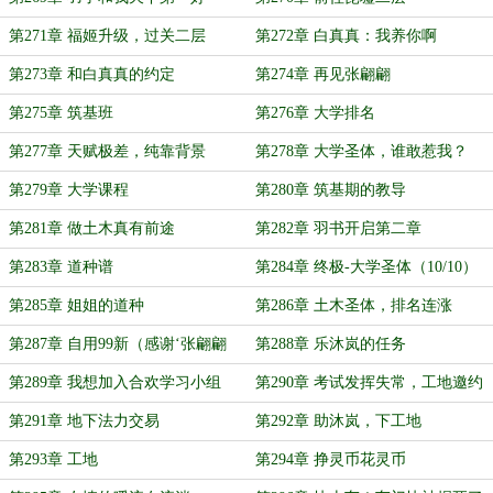
第271章 福姬升级，过关二层
第272章 白真真：我养你啊
第273章 和白真真的约定
第274章 再见张翩翩
第275章 筑基班
第276章 大学排名
第277章 天赋极差，纯靠背景
第278章 大学圣体，谁敢惹我？
第279章 大学课程
第280章 筑基期的教导
第281章 做土木真有前途
第282章 羽书开启第二章
第283章 道种谱
第284章 终极-大学圣体（10/10）
第285章 姐姐的道种
第286章 土木圣体，排名连涨
第287章 自用99新（感谢‘张翩翩
第288章 乐沐岚的任务
喵’伊芙送张翩翩200个好感符）
第289章 我想加入合欢学习小组
第290章 考试发挥失常，工地邀约
第291章 地下法力交易
第292章 助沐岚，下工地
第293章 工地
第294章 挣灵币花灵币