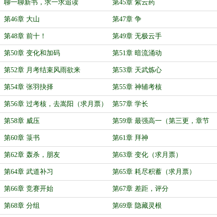
聊一聊新书，求一求追读
第45章 紫云药
第46章 大山
第47章 争
第48章 前十！
第49章 无极云手
第50章 变化和加码
第51章 暗流涌动
第52章 月考结束风雨欲来
第53章 天武炼心
第54章 张羽抉择
第55章 神辅考核
第56章 过考核，去嵩阳（求月票）
第57章 学长
第58章 威压
第59章 最强高一（第三更，章节
贷）
第60章 箓书
第61章 拜神
第62章 轰杀，朋友
第63章 变化（求月票）
第64章 武道补习
第65章 耗尽积蓄（求月票）
第66章 竞赛开始
第67章 差距，评分
第68章 分组
第69章 隐藏灵根