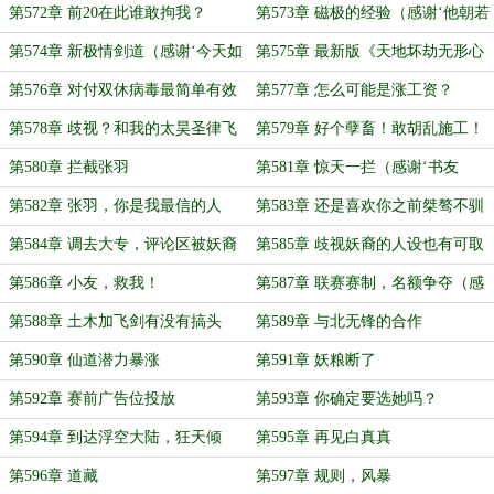
盟）
代机’打赏盟主）
第572章 前20在此谁敢拘我？
第573章 磁极的经验（感谢‘他朝若
是同淋雪糕’打赏盟主）
第574章 新极情剑道（感谢‘今天如
第575章 最新版《天地坏劫无形心
此’再次打赏盟主）
兵》
第576章 对付双休病毒最简单有效
第577章 怎么可能是涨工资？
的方法
第578章 歧视？和我的太昊圣律飞
第579章 好个孽畜！敢胡乱施工！
剑说去吧！
第580章 拦截张羽
第581章 惊天一拦（感谢‘书友
150617214954387’给）
第582章 张羽，你是我最信的人
第583章 还是喜欢你之前桀骜不驯
（白真真送丝袜成盟主）
的样子
第584章 调去大专，评论区被妖裔
第585章 歧视妖裔的人设也有可取
攻陷
之处
第586章 小友，救我！
第587章 联赛赛制，名额争夺（感
谢‘洛山达的法师’打赏盟主）
第588章 土木加飞剑有没有搞头
第589章 与北无锋的合作
（感谢‘晗照缘’打赏盟主）
第590章 仙道潜力暴涨
第591章 妖粮断了
第592章 赛前广告位投放
第593章 你确定要选她吗？
第594章 到达浮空大陆，狂天倾
第595章 再见白真真
第596章 道藏
第597章 规则，风暴