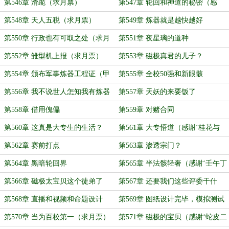
眼’成为盟主）
第546章 滑跪（求月票）
第547章 轮回和神道的秘密（感
谢‘影仙齐天’打赏盟主）
第548章 天人五税（求月票）
第549章 炼器就是越快越好
第550章 行政也有可取之处（求月
第551章 夜星璃的道种
票）
第552章 雏型机上报（求月票）
第553章 磁极真君的儿子？
第554章 颁布军事炼器工程证（甲
第555章 全校50强和新眼骸
类）
第556章 我不说世人怎知我有炼器
第557章 天妖的来要饭了
军事证？
第558章 借用傀儡
第559章 对赌合同
第560章 这真是大专生的生活？
第561章 大专悟道（感谢‘桂花与
酒’成为盟主）
第562章 赛前打点
第563章 渗透宗门？
第564章 黑暗轮回界
第565章 半法骸轻奢（感谢‘壬午丁
未庚辰丙子’的1.5个盟主）
第566章 磁极太宝贝这个徒弟了
第567章 还要我们这些评委干什
么？
第568章 直播和视频和命题设计
第569章 图纸设计完毕，模拟测试
（感谢‘木白金玉’投喂褔姬同事成
第570章 当为百校第一（求月票）
第571章 磁极的宝贝（感谢‘蛇皮二