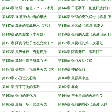
赏盟主）
第143章 张羽，估值？？？（求月
第144章 干吧羽子！彻底释放我们
票）
的仙道潜力吧！
第145章 逐渐变成内鬼的形状
第146章 张羽的突飞猛进（感谢’所
发生的给’打赏盟主）
第147章 真正的实战技术（求月
第148章 辱蓝岭（感谢’焉渊之
票）
殇’打赏盟主）
第149章 战周澈尘（求月票）
第150章 张羽的人脉（感谢’sfqk’打
赏白银盟主）
第151章 阿真你肚子怎么变大了？
第152章 真灵根的第一次进化
（求月票）
第153章 灵界修行，穷盟现身
第154章 阿真开厂，张羽打工
第155章 真残牛真舍身真心法
第156章 张羽发动仪式
第157章 参加第一轮筑基考试（求
第158章 神秘张羽
月票）
第159章 小丑位的召唤
第160章 最强高中生
第161章 深不可测的张羽
第162章 暴食
第163章 张羽的消化力！
第164章 与玉星寒的再决胜负
第165章 最后一场，武道考试
第166章 张羽的痛心（感谢’天则