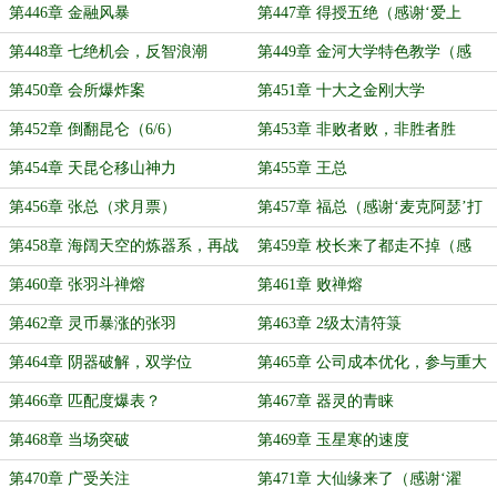
棋ing’送白真真10双丝袜）
第446章 金融风暴
第447章 得授五绝（感谢‘爱上
fiji’送白真真10双丝袜）
第448章 七绝机会，反智浪潮
第449章 金河大学特色教学（感
谢‘不一样的烟火li’打赏盟主）
第450章 会所爆炸案
第451章 十大之金刚大学
第452章 倒翻昆仑（6/6）
第453章 非败者败，非胜者胜
第454章 天昆仑移山神力
第455章 王总
第456章 张总（求月票）
第457章 福总（感谢‘麦克阿瑟’打
赏盟主）
第458章 海阔天空的炼器系，再战
第459章 校长来了都走不掉（感
金刚
谢‘微茫一角’的盟主）
第460章 张羽斗禅熔
第461章 败禅熔
第462章 灵币暴涨的张羽
第463章 2级太清符箓
第464章 阴器破解，双学位
第465章 公司成本优化，参与重大
实验项目
第466章 匹配度爆表？
第467章 器灵的青睐
第468章 当场突破
第469章 玉星寒的速度
第470章 广受关注
第471章 大仙缘来了（感谢‘濯