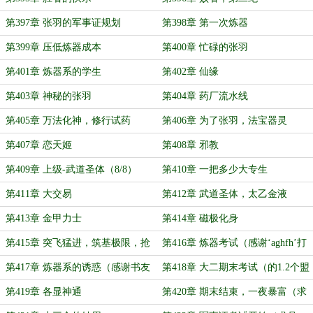
第397章 张羽的军事证规划
第398章 第一次炼器
第399章 压低炼器成本
第400章 忙碌的张羽
第401章 炼器系的学生
第402章 仙缘
第403章 神秘的张羽
第404章 药厂流水线
第405章 万法化神，修行试药
第406章 为了张羽，法宝器灵
第407章 恋天姬
第408章 邪教
第409章 上级-武道圣体（8/8）
第410章 一把多少大专生
第411章 大交易
第412章 武道圣体，太乙金液
第413章 金甲力士
第414章 磁极化身
第415章 突飞猛进，筑基极限，抢
第416章 炼器考试（感谢‘aghfh’打
饭
赏盟主）
第417章 炼器系的诱惑（感谢书友
第418章 大二期末考试（的1.2个盟
20230821175232114）
主）
第419章 各显神通
第420章 期末结束，一夜暴富（求