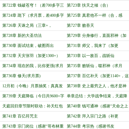
者’打赏盟主）
1690+字）
第722章 钱破苍穹！（差700多字三
第723章 扶天之倾（合）
章，感谢“宅菜”打赏的白银盟）
第724章 跪下（求月票，差400多字
第725章 真君他不一样（合，感
8000）
谢‘树牧深山朝’打赏盟主）
第726章 天诛之局（三章+，
第727章 败吞天
9200+字求月票）
第728章 新的大圣功法
第729章 分身修行，直面邪神（加
更1600+感谢“乾天贤”打赏盟主）
第730章 面试结束，破图而出
第731章 师父，我来了（加更
1500+）
第732章 天灾张羽（加更1300+）
第733章 以一敌百，战斩仙
第734章 现在的我，比你更强(求月
第735章 败斩仙，噬邪神（求月
票)
票）
第736章 修天(求月票)
第737章 百亿补天（加更1140+，这
月最后一天可订出保底月票）
12月初（今晚）月票抽奖：真真发
第738章 史上最穷之人，他才是神
丝剑（琉璃玉丝），可视化法骸法宝
（今日第一章6210+）
第739章 天庭降临（今日共9600+字
单章总结：大学战争结束，天庭降
收纳箱
=3章+，求月票）
临
天庭回归章节限时联动：补天红包
第740章 钱可通神（感谢“天命之上
SSR”打赏的白银盟）
第741章 百亿符咒主
第742章 拜入宗门之路（补更
1000+，感谢‘旭_尧’打赏盟主）
第743章 宗门岗位（感谢“哥布林重
第744章 考宗热（感谢书友