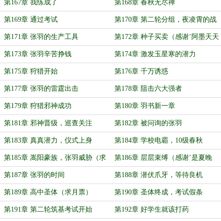
律’打赏白银盟主 ）
第167章 我练成了
第168章 春秋无尽禅
第169章 通过考试
第170章 第二轮分组，夜凌霄的战
意
第171章 张羽的生产工具
第172章 种子买卖（感谢’阿墨天天
摸鱼’打赏盟主）
第173章 张羽辛苦挣钱
第174章 激发玉星寒的潜力
第175章 狩猎开始
第176章 千万诱惑
第177章 张羽的雷霆出击
第178章 阻击六大强者
第179章 狩猎邪神成功
第180章 羽书新一章
第181章 邪神晋级，巡查关注
第182章 被问询的张羽
第183章 真真潜力，仪式上身
第184章 学校电霸，10级春秋
第185章 嵩阳豪族，张羽威胁（求
第186章 层层束缚（感谢’是夏晚
月票）
啊’打赏盟主）
第187章 张羽的时间
第188章 潜伏爪牙，等待良机
第189章 高中圣体（求月票）
第190章 圣体终成，考试假条
第191章 第二轮筑基考试开始
第192章 好学生就该打药