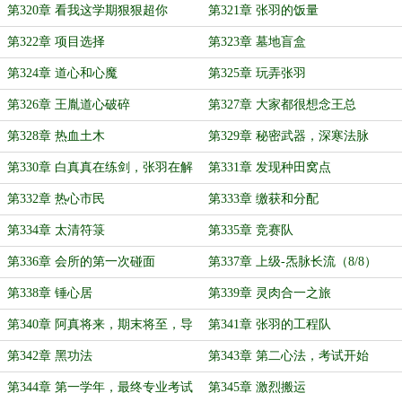
第320章 看我这学期狠狠超你
第321章 张羽的饭量
第322章 项目选择
第323章 墓地盲盒
第324章 道心和心魔
第325章 玩弄张羽
第326章 王胤道心破碎
第327章 大家都很想念王总
第328章 热血土木
第329章 秘密武器，深寒法脉
第330章 白真真在练剑，张羽在解
第331章 发现种田窝点
冻
第332章 热心市民
第333章 缴获和分配
第334章 太清符箓
第335章 竞赛队
第336章 会所的第一次碰面
第337章 上级-炁脉长流（8/8）
第338章 锤心居
第339章 灵肉合一之旅
第340章 阿真将来，期末将至，导
第341章 张羽的工程队
师选择
第342章 黑功法
第343章 第二心法，考试开始
第344章 第一学年，最终专业考试
第345章 激烈搬运