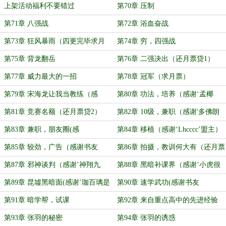
上架活动福利不要错过
第70章 压制
第71章 八强战
第72章 浴血奋战
第73章 狂风暴雨（四更完毕求月
第74章 穷，四强战
票）
第75章 背龙翻岳
第76章 二强决出（还月票贷1）
第77章 威力最大的一招
第78章 冠军（求月票）
第79章 宋海龙让我当教练（感
第80章 功法，培养（感谢‘孟椰
谢‘与太郎’盟主）
椰’盟主）
第81章 竞赛名额（还月票贷2）
第82章 10级，兼职（感谢'多佛朗
铭哥'盟主）
第83章 兼职，朋友圈(感
第84章 移植（感谢‘Lhcccc’盟主）
谢'Cruzer'盟主)
第85章 较劲，广告（感谢书友
第86章 拍摄，教训何大有（还月票
20171123095745156盟主
贷3）
第87章 邪神谈判（感谢’神翔九
第88章 黑暗补课界（感谢’小虎很
苍'盟主）
困’盟主）
第89章 昆墟黑暗面(感谢’珈百璃是
第90章 速学武功(感谢书友
也’盟主)
20190611151400639盟主)
第91章 暗学帮，试课
第92章 来自重点高中的先进经验
第93章 张羽的秘密
第94章 张羽的诱惑