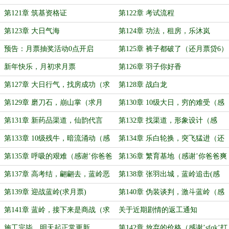
5）
第121章 筑基资格证
第122章 考试流程
第123章 大日气海
第124章 功法，租房，乐沐岚
预告：月票抽奖活动0点开启
第125章 裤子都破了（还月票贷6）
新年快乐，月初求月票
第126章 羽子你好香
第127章 大日行气，找房成功（求
第128章 战白龙
月票）
第129章 磨刀石，崩山掌（求月
第130章 10级大日，穷的难受（感
票）
谢’空城旧巷凉城少年’盟主）
第131章 新药品渠道，仙韵代言
第132章 找渠道，形象设计（感
（求月票）
谢'秋水染星河'打赏盟主）
第133章 10级残牛，暗流涌动（感
第134章 乐白轮换，突飞猛进（还
谢'洛古特亲王'打赏盟主）
月票贷7）
第135章 呼吸的艰难（感谢’你爸爸
第136章 繁育基地（感谢’你爸爸爽
爽朗地笑着说’打赏盟主）
朗地笑着说’打赏盟主2）
第137章 高考结，翩翩去，蓝岭恶
第138章 张羽出城，蓝岭追击(感
意（还月票贷8）
谢'凛酱的海豚'打赏盟主)
第139章 迎战蓝岭(求月票)
第140章 伪装谈判，激斗蓝岭（感
谢’啾与咪与驴与点与甜’打赏盟主）
第141章 蓝岭，接下来是商战（求
关于近期剧情的返工通知
月票）
施工完毕，明天起正常更新
第142章 放弃的价格（感谢’sfqk’打