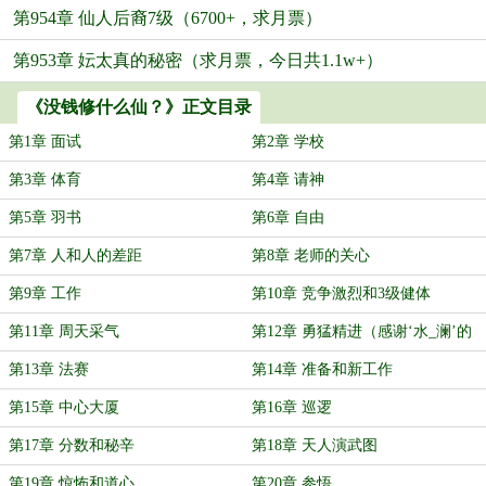
第954章 仙人后裔7级（6700+，求月票）
第953章 妘太真的秘密（求月票，今日共1.1w+）
《没钱修什么仙？》正文目录
第1章 面试
第2章 学校
第3章 体育
第4章 请神
第5章 羽书
第6章 自由
第7章 人和人的差距
第8章 老师的关心
第9章 工作
第10章 竞争激烈和3级健体
第11章 周天采气
第12章 勇猛精进（感谢‘水_澜’的
盟主打赏）
第13章 法赛
第14章 准备和新工作
第15章 中心大厦
第16章 巡逻
第17章 分数和秘辛
第18章 天人演武图
第19章 惊怖和道心
第20章 参悟