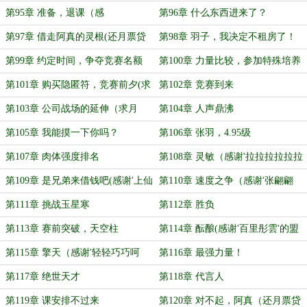
第95章 准备，退课（感
第96章 什么东西进来了？
谢’xX_Acid_Xx’盟主）
第97章 借走阿真的灵根(还月票贷
第98章 羽子，我决定不租房了！
4)
第99章 约定时间，争夺竞赛名额
第100章 力量比较，参加特殊培养
计划？
第101章 购买隐匿符，竞赛前夕(求
第102章 竞赛到来
月票)
第103章 公司战场的延伸（求月
第104章 人声鼎沸
票）
第105章 我能摸一下你吗？
第106章 张羽，4.95级
第107章 肉体强度排名
第108章 灵敏（感谢'拉拉拉拉拉拉
拉拉拉伸'盟主）
第109章 是兄弟来借钱吧(感谢'上仙
第110章 速度之争（感谢'张翩翩
齐天'盟主)
喵'伊芙的盟主）
第111章 挑战玉星寒
第112章 胜负
第113章 赛前突破，天空柱
第114章 酝酿(感谢'百里彤雲'的盟
主）
第115章 擎天（感谢'轻轻巧巧呵
第116章 最强力量！
呵'的盟主）
第117章 绝世天才
第118章 代言人
第119章 课安排不过来
第120章 对不起，阿真（还月票贷