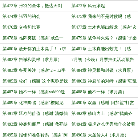
妖’的盟主）
第472章 张羽的圣体，抵达天剑
第473章 风云渐起
第474章 张羽的约会
第475章 我来的不是时候吗（感
谢‘麻麻哋喇’送白真真10双丝袜）
第476章 交换和比赛
第477章 土木也能出蛟龙（感谢‘玄
元清寰’给褔姬喂同事成盟主）
第478章 临阵突破（感谢‘咸鱼一
第479章 战争导火索？（感谢‘子桑
号’给张羽转了很多钱成盟主）
凌风’送白真真10双丝袜）
第480章 放开你的土木臭手！（求
第481章 土木真能出蛟龙！（感
月票）
谢‘玖玖玖贰柒’送白真真10双丝袜）
第482章 告诫和灵根（求月票）
7月初（今晚）月票抽奖活动预告
第483章 备受关注（感谢‘2～12字
第484章 神灵根和封锁（求月票）
符’打赏盟主）
第485章 校奸（感谢‘这个昵称是我
第486章 神君前的对峙（感谢‘狂乱
睡前想的’打赏盟主）
夜未央’给张羽塞了大量狗粮）
第487章 她不一样（感谢wdd99送
第488章 他不一样（求月票）
好感符打钱送张羽送丝袜成盟主）
第489章 化神降临（感谢‘樱庭见
第490章 双赢（感谢‘阿加鲨’打赏
月’打赏盟主）
盟主）
第491章 延寿的价值（感谢‘清微仙
第492章 移山力士（感谢‘鸭仙齐
人’打赏盟主）
天’打赏盟主）
第493章 抄袭和僵尸（感谢‘救死扶
第494章 极虎这么优秀凭什么被看
伤的锤医生’打赏盟主）
不起（求月票）
第495章 报销和准备转系（感谢‘阿
第496章 大圣传人4（求月票）