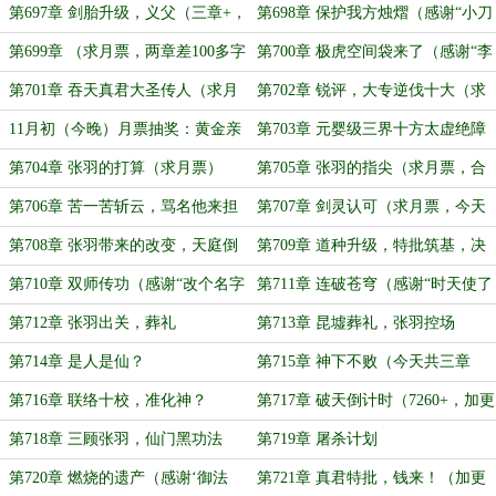
（合6650+）
（8930+，差60多字三章求月票）
第697章 剑胎升级，义父（三章+，
第698章 保护我方烛熠（感谢“小刀
9500+求月票）
1905”打赏盟主）
第699章 （求月票，两章差100多字
第700章 极虎空间袋来了（感谢“李
8000）
副厅”打赏盟主）
第701章 吞天真君大圣传人（求月
第702章 锐评，大专逆伐十大（求
票，今天共8500）
月票，合6400+）
11月初（今晚）月票抽奖：黄金亲
第703章 元婴级三界十方太虚绝障
签录取通知书，昆墟本地人称号等身
第704章 张羽的打算（求月票）
第705章 张羽的指尖（求月票，合
抱枕
6420+）
第706章 苦一苦斩云，骂名他来担
第707章 剑灵认可（求月票，今天
（感谢“生命球”打赏盟主）
共7400+）
第708章 张羽带来的改变，天庭倒
第709章 道种升级，特批筑基，决
计时（7600+）
战开启（7130+）
第710章 双师传功（感谢“改个名字
第711章 连破苍穹（感谢“时天使了
一百块”打赏盟主）
解一下”打赏盟主）
第712章 张羽出关，葬礼
第713章 昆墟葬礼，张羽控场
第714章 是人是仙？
第715章 神下不败（今天共三章
9000+，求月票）
第716章 联络十校，准化神？
第717章 破天倒计时（7260+，加更
1200+字）
第718章 三顾张羽，仙门黑功法
第719章 屠杀计划
（7170，加更1100+字）
第720章 燃烧的遗产（感谢‘御法
第721章 真君特批，钱来！（加更