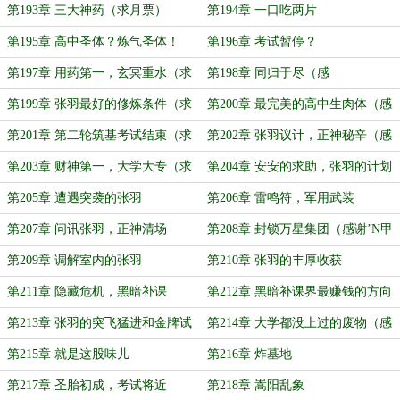
第193章 三大神药（求月票）
第194章 一口吃两片
第195章 高中圣体？炼气圣体！
第196章 考试暂停？
（求月票）
第197章 用药第一，玄冥重水（求
第198章 同归于尽（感
月票）
谢’lyrical000’打赏盟主）
第199章 张羽最好的修炼条件（求
第200章 最完美的高中生肉体（感
月票）
谢’忽有狂徒夜磨刀s’打赏盟主）
第201章 第二轮筑基考试结束（求
第202章 张羽议计，正神秘辛（感
月票）
谢’rap演唱会首席手语师’打赏盟）
第203章 财神第一，大学大专（求
第204章 安安的求助，张羽的计划
月票）
第205章 遭遇突袭的张羽
第206章 雷鸣符，军用武装
第207章 问讯张羽，正神清场
第208章 封锁万星集团（感谢’N甲
基_1苯基丙_2胺’打赏盟主）
第209章 调解室内的张羽
第210章 张羽的丰厚收获
第211章 隐藏危机，黑暗补课
第212章 黑暗补课界最赚钱的方向
第213章 张羽的突飞猛进和金牌试
第214章 大学都没上过的废物（感
课
谢‘敛醉颜’打赏盟主）
第215章 就是这股味儿
第216章 炸墓地
第217章 圣胎初成，考试将近
第218章 嵩阳乱象