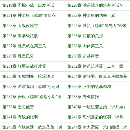
第219章 圣胎小成，出发考试
第220章 满是观众的筑基考试？
第221章 神灵根（感谢‘雨仙齐
第222章 神灵根的功率（感
天’送给白真真10双外置灵根袜）
谢‘nudge’打赏的盟主）
第223章 大战夜凌霄
第224章 胜负（感谢‘凿光人’给张
羽转账并送白真真8双丝袜成盟主）
第225章 教学级法骸
第226章 法骸的负担
第227章 胜负就在第三关
第228章 肉体第三关
第229章 胜负已分
第230章 超越声音
第231章 张羽决战夜凌霄
第232章 终得筑基证（二合一章
节）
第233章 奖励到账，暗流涌动
第234章 贺张羽、白真真考取筑基
资格证成功
第235章 名震嵩阳（感谢‘小河马
第236章 张羽的筑基领域
233’打赏的盟主）
第237章 合欢（感谢‘路边小厨’送
第238章 专业情报
白真真10双外置灵根袜）
第239章 王总他善
第240章 一层巨变之始（求月票）
第241章 有钱的张羽
第242章 思想落后的张羽（求月
票）
第243章 有钱生活，武道圣胎（感
第244章 努力适应，宗门龃龉（求