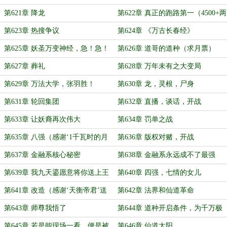
沌见青天（四千字章）
第621章 降龙
第622章 真正的跑路第一（4500+两
张共7900+）
第623章 热搜争议
第624章 《万古长春经》
第625章 妖圣万变神经，急！急！
第626章 道哥的道种（求月票）
急！
第627章 葬礼
第628章 万年未有之大变局
第629章 万法大学，张羽胜！
第630章 龙，灵根，尸身
第631章 轮回集团
第632章 直播，谈话，开战
第633章 让妖裔再次伟大
第634章 罚单之战
第635章 八强（感谢‘1千瓦时的月
第636章 版权对赌，开战
光’给张羽转账10次）
第637章 金融系核心秘密
第638章 金融系永远成不了最强
（4500+字）
第639章 我九天鎏愿意将你送上王
第640章 四强，七情的女儿
座（感谢‘JeremyGin’盟主）
第641章 改造（感谢‘天衡帝君’送
第642章 法界和仙道革命
白真真10双丝袜）
第643章 师尊我悟了
第644章 道种开启条件，为千万极
虎用户而战
第645章 若是能现场一看，便是被
第646章 仙道太阳