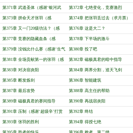
第371章 武道圣体（感谢‘银河武
第372章 七绝变化，竞赛激烈
士’打赏盟主）
第373章 拼命天才张羽（感
第374章 把张羽丢过去（求月票）
谢‘_Charlotte_’打赏盟主）
第375章 又一门20级功法？（感
第376章 这是大二？
谢‘Mikkiii’打赏盟主）
第377章 竞赛的隐藏血条（感
第378章 下半场的激斗
谢‘hotpick打赏盟主’）
第379章 没钱比什么赛（感谢‘生气
第380章 投了吧
猫咪’打赏盟主）
第381章 全场贡献第一的张羽（感
第382章 磁极真君的暗中指导
谢‘生气猫咪’再次打赏盟主）
第383章 对决宿炎阳
第384章 两界分割，巡天飞剑
第385章 断发炼剑
第386章 智能建筑
第387章 最后攻势
第388章 高主任的帮助
第389章 磁极真君的赛间指导
第390章 再战宿炎阳
第391章 压制（感谢‘超级辛’打赏
第392章 终结
盟主）
第393章 张羽的胜利
第394章 得授七绝
第395章 胜者的快乐
第396章 败者，第二绝