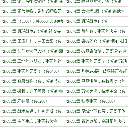
（两章合一，6600+）
6100+）
第671章 第五层彻底沦陷（感谢‘暮
第672章 暗灵界功法开源（感谢‘一
冬晨曦’打赏的盟主）
笑天晴’打赏盟主）
第673章 正气兑换，饱和式呼唤元
第674章 太清境3级（感谢‘衡武’打
婴（9400+三合一）
赏盟主）
第675章 （5300+，共8650+差340多
第676章 月球战争1（感
字到3章）
谢‘LizOrange’打赏盟主）
第677章 月球战争2（感谢‘镇安寺
第678章 胜与败，张羽的决定（合
铁牛’打赏盟主）
并8170+）
第679章 回应信任，夺回太阳（合
第680章 锥破苍穹（感谢“我心依旧
7600+）
210”打赏盟主）
第681章 仙门功法已入池（感谢“顽
第682章 破界锥修复，元婴调制(合
猴捞月”打赏盟主）
6300+)
第683章 工地的老朋友，张羽的踪
第684章 张羽的元婴？（感谢“琉璃
迹
色的回忆”再次打赏2.3个盟主）
第685章 张羽的元婴！（合6450+）
第686章 炸掉2-5层，破界锥正在赶
来（合，感谢“固有狮子 ”的盟）
第687章 真君驾临（合，感谢书友
第688章 灵界沸腾，各校震动（的
20220510150647963）
盟主）
第689章 磁极：此子类吾（感谢“柏
第690章 万法之虎，技术革命（合
_DROP_TABLE”的盟主）
6570+）
第691章 邪神册（合6200+）
第692章 妖裔张羽（合6300+）
第693章 战术装逼，任务完成（合
第694章 昆墟地下19层，元婴圣体
7650+）
（合6620+）
第695章 空间生态，张羽被关注
第696章 青莲剑胎，金融系的决心