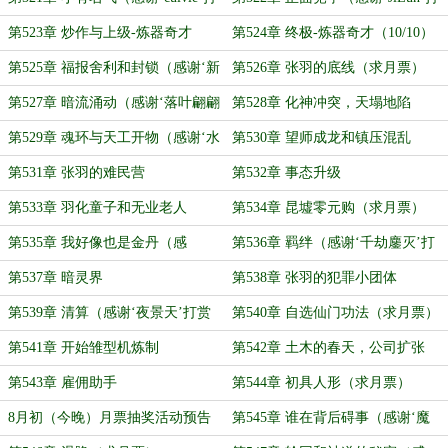
赏盟主）
赏盟主）
第523章 炒作与上级-炼器奇才
第524章 终极-炼器奇才（10/10）
（8/8）
（感谢‘_旅行者_’打赏盟主）
第525章 福报舍利和封锁（感谢‘新
第526章 张羽的底线（求月票）
手村村长泰帕尔’打赏盟主）
第527章 暗流涌动（感谢‘落叶翩翩
第528章 化神冲突，天塌地陷
花香满隆’打赏盟主）
第529章 魂环与天工开物（感谢‘水
第530章 望师成龙和镇压混乱
过蛀牙’打赏盟主）
第531章 张羽的难民营
第532章 事态升级
第533章 羽化童子和无业老人
第534章 昆墟零元购（求月票）
第535章 我好像也是金丹（感
第536章 羁绊（感谢‘千劫鏖灭’打
谢‘Dream3r’打赏盟主）
赏盟主）
第537章 暗灵界
第538章 张羽的犯罪小团体
第539章 清算（感谢‘夜景天’打赏
第540章 自选仙门功法（求月票）
盟主）
第541章 开始雏型机炼制
第542章 土木的春天，公司扩张
第543章 雇佣助手
第544章 初具人形（求月票）
8月初（今晚）月票抽奖活动预告
第545章 谁在背后碍事（感谢‘魔