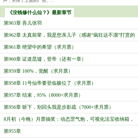
声，关掉了上面的广告。...
《没钱修什么仙？》最新章节
第963章 吾儿张羽
第962章 太真前辈，我是您亲儿子（感谢“疯狂达不溜”打赏的
第961章 绝望中的希望（求月票）
盟主）
第960章 证道昆墟，登帝（还有一章）
第959章 100%，觉醒（求月票）
第958章 11号仙帝要登临极位了（求月票）
第957章 结束，95%（8000+求月票）
第956章 斩下，别回头我是步影疏（7000+求月票）
8月初（今晚）月票抽奖：动态罡气炮，可视化法宝收纳箱，
第955章
眼骸散热法宝