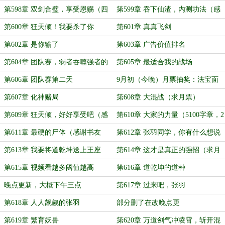
第598章 双剑合璧，享受恩赐（四
第599章 吞下仙渣，内测功法（感
千字章）
谢‘maleimalei’打赏盟主）
第600章 狂天倾！我要杀了你
第601章 真真飞剑
啊！！！
第602章 是你输了
第603章 广告价值排名
第604章 团队赛，弱者吞噬强者的
第605章 最适合我的战场
机会
第606章 团队赛第二天
9月初（今晚）月票抽奖：法宝面
罩，定风珠，浓缩煞气存储罐
第607章 化神赌局
第608章 大混战（求月票）
第609章 狂天倾，好好享受吧（感
第610章 大家的力量（5100字章，2
谢‘踏鹤斩蜃’打赏盟主）
章8200+，求月票）
第611章 最硬的尸体（感谢书友
第612章 张羽同学，你有什么想说
2021092711324876打盟）
的吗（求月票）
第613章 我要将道乾坤送上王座
第614章 这才是真正的强招（求月
票）
第615章 视频看越多阈值越高
第616章 道乾坤的道种
晚点更新，大概下午三点
第617章 过来吧，张羽
第618章 人人觊觎的张羽
部分删了在改晚点更
第619章 繁育妖兽
第620章 万道剑气冲凌霄，斩开混