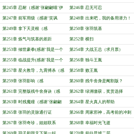
谢‘qyqxxxxxxx’打赏的盟主
月票）
第245章 忍耐（感谢‘张翩翩喵’伊
第246章 忍无可忍
芙送张翩翩10个奥斯卡奖杯）
第247章 前军用级（感谢‘笑讽
第248章 出来吧，我的备用潜力！
嘲’打赏的盟主）
助我筑基！
第249章 拿下天灵根（感
第250章 张羽筑基
谢‘qyqxxxxxxx’再次打赏的盟主）
第251章 炼气与筑基的差距
第252章 横扫
第253章 倾世豪拳(感谢‘我是一个
第254章 大战王总（求月票）
读者’打赏盟主)
第255章 临战提升(感谢‘我是一个
第256章 独斗王胤
读者’再次打赏盟主)
第257章 星火教导，九霄搏杀（感
第258章 败王胤
谢‘赈早青琥珀主’打赏盟主）
第259章 张羽影响（感
第260章 残牛舍身是阉割版？
谢‘qyqxxxxxxx’打赏的第三个盟主）
第261章 完整版残牛舍身诀（感
第262章 绿洲缴获，奖赏选择
谢‘六道苍玄’打赏盟主）
第263章 时残魔瞳（感谢‘张翩翩
第264章 星火真人的帮助
喵’伊芙再送张翩翩10个奥斯卡奖
第265章 张羽的灵脉通行证
第266章 周家邪神，高考前的冲刺
杯）
第267章 张羽奇珍，姐姐联系
第268章 幸福时光飞逝
第269章 羽子和我天下第一好
第270章 前往昆墟二层