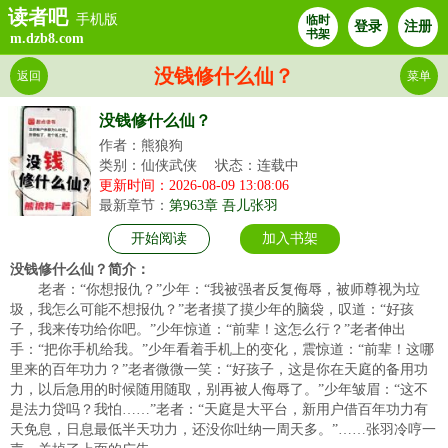
读者吧
手机版
临时
登录
注册
书架
m.dzb8.com
没钱修什么仙？
返回
菜单
没钱修什么仙？
作者：熊狼狗
类别：仙侠武侠
状态：连载中
更新时间：2026-08-09 13:08:06
最新章节：
第963章 吾儿张羽
开始阅读
加入书架
没钱修什么仙？简介：
老者：“你想报仇？”少年：“我被强者反复侮辱，被师尊视为垃
圾，我怎么可能不想报仇？”老者摸了摸少年的脑袋，叹道：“好孩
子，我来传功给你吧。”少年惊道：“前辈！这怎么行？”老者伸出
手：“把你手机给我。”少年看着手机上的变化，震惊道：“前辈！这哪
里来的百年功力？”老者微微一笑：“好孩子，这是你在天庭的备用功
力，以后急用的时候随用随取，别再被人侮辱了。”少年皱眉：“这不
是法力贷吗？我怕……”老者：“天庭是大平台，新用户借百年功力有
天免息，日息最低半天功力，还没你吐纳一周天多。”……张羽冷哼一