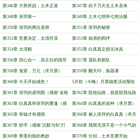
第346章 大势所趋，土木正道
第347章 此子乃天生土木圣体
第348章 张羽第一
第349章 土木七绝和七绝法骸
第350章 张羽的两位老师
第351章 张羽的秘密
第352章 竞赛决定，太清符箓
第353章 姐弟的羁绊
第354章 太清殿
第355章 白真真定损乐沐岚
第356章 四心合一，高主任的指导
第357章 退队和新队
（求月票）
第358章 鬼肾，万元（求月票）
第359章 翻天印，炼器课
第360章 今天开始戒色！
5月初（今晚）月票抽奖活动预告
第361章 张羽的虚弱期（感谢‘金枪
第362章 阻他仙路，就是阻我仙路
匠卢梭’打赏盟主）
（求月票）
第363章 白真真和张羽的重逢（感
第364章 白真真的道种（求月票）
谢金枪匠卢梭再次打赏1.1个盟主）
第365章 有钱才有感情
第366章 被人崇拜的白真真（求月
票）
第367章 炒币（感谢‘沉默与剑’打
第368章 我闻无涯不是一个小气的
赏1.2个盟主）
人
第369章 青莲剑胎的奥妙
第370章 分别，土木竞赛开始