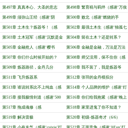
莉埃蒂’打赏盟主）
第497章 真真本心、大圣的意志
第498章 繁育税与羁绊（感谢‘万俟
（感谢‘过路秤子’打赏盟主）
森’打赏盟主）
第499章 须弥山王经（感谢‘阴
第500章 败北（感谢‘燃烧的手
月’成为盟主）
指’成为盟主）
第501章 土木生？炼器爷！（感
第502章 最强土木生（感谢‘独孤七
谢‘狼材’喂同事送符打钱送张羽送丝
夜’打赏盟主）
第503章 土木冠军（感谢‘沉默是金
第504章 留在土木？还是转系？
袜）
的品质’给张羽转账10次）
（感谢‘神通大熊’打赏盟主）
第505章 金融抢人（感谢‘樱书
第506章 金融是金融，万法是万法
ing’打赏盟主）
（感谢‘努力赚钱的小墨’打赏盟主）
第507章 你们什么时候开始的？
第508章 师父没用，保不住你（感
（感谢‘酱sipid’打赏盟主）
谢‘竹风挽弦’打赏盟主）
第509章 炼器路径，金丹几分
第510章 我不装了，我是炼器爷
第511章 飞升炼器系
第512章 张羽的金丹模拟分
第513章 谁说转系比不上纯血（感
第514章 个人品牌的维护（感谢‘灯
谢‘谢龙起’打赏盟主）
镀江堤枫’打赏盟主）
第515章 接我极情剑道（感谢‘500
第516章 你们给我抱紧（感谢‘晚上
斤的膨胀王’打赏盟主）
吃些什么好呢’打赏盟主）
第517章 拖成魂修（感
第518章 家里进鬼了你不知道？
谢‘Geineer’打赏盟主）
（感谢‘嘉话’打赏盟主）
第519章 解决雷极
第520章 初级-炼器奇才（6/6）
第521章 小有名气（感谢‘cuivie’打
第522章 正面竞争（感谢‘JiEun’打