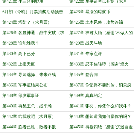
月票）
第421章 小三合的妙用
第422章 军事证考试开始（求月
票）
6月初（今晚）月票抽奖活动预告
第423章 暴涨的琼浆币
第424章 塔防？（求月票）
第425章 土木风俗，攻势连绵
第426章 各显神通，战中突破（求
第427章 神君大婚（感谢‘不做人的
月票）
JO太郎’的盟主）
第428章 谁能胜我？
第429章 战天斗地
第430章 高下已分
第431章 专家点评
第432章 上报天庭
第433章 忍不住轻哼（感谢‘烽火
蓮’打赏盟主）
第434章 导师选择、未来路线
第435章 签合同
第436章 军事证结果公布
第437章 你记得不要乱传，消息疯
传
第438章 颁发军事证
第439章 真真约定
第440章 再见王总，战平瀚
第441章 张羽，你凭什么和我斗？
（感谢‘王訾’打赏盟主）
第442章 给我败吧（求月票）
第443章 想知道我如何赢你的吗？
第444章 胜者已胜，败者不败
第445章 得授四绝（感谢‘沉迷自走