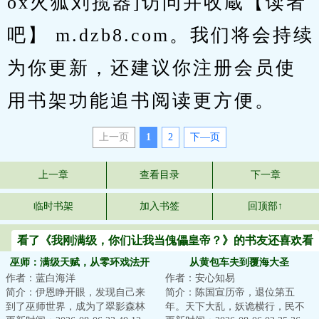
ox火狐刘揽器]访问并收蔵【读者
吧】 m.dzb8.com。我们将会持续
为你更新，还建议你注册会员使
用书架功能追书阅读更方便。
上一页
1
2
下—页
上一章
查看目录
下一章
临时书架
加入书签
回顶部↑
看了《我刚满级，你们让我当傀儡皇帝？》的书友还喜欢看
巫师：满级天赋，从零环戏法开
从黄包车夫到覆海大圣
作者：蓝白海洋
作者：安心知易
始
简介：伊恩睁开眼，发现自己来
简介：陈国宣历帝，退位第五
到了巫师世界，成为了翠影森林
年。天下大乱，妖诡横行，民不