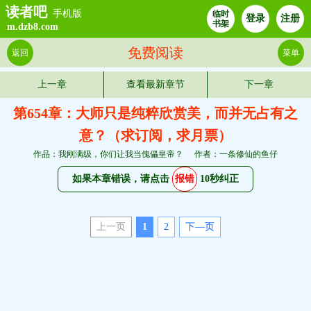
读者吧
手机版
临时
登录
注册
书架
m.dzb8.com
免费阅读
返回
菜单
上一章
查看最新章节
下一章
第654章：大师只是纯粹欣赏美，而并无占有之
意？（求订阅，求月票）
作品：我刚满级，你们让我当傀儡皇帝？
作者：一条修仙的鱼仔
如果本章错误，请点击
报错
10秒纠正
上一页
1
2
下—页