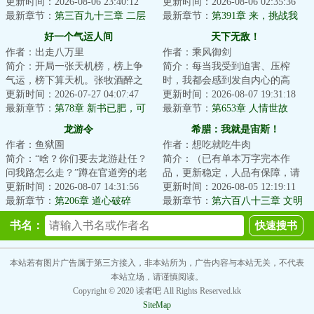
的一个巫师学徒。起初，天赋平
更新时间：2026-08-06 23:40:12
聊生。内有军阀割据，武人横
更新时间：2026-08-06 02:35:36
平的伊恩只想当...
最新章节：
第三百九十三章 二层
行，肆虐一方，外有...
最新章节：
第391章 来，挑战我
梦境破，新的记忆，提升和惊
好一个气运人间
天下无敌！
喜，直面梅塔特隆！
作者：出走八万里
作者：乘风御剑
简介：开局一张天机榜，榜上争
简介：每当我受到迫害、压榨
气运，榜下算天机。张牧酒醉之
时，我都会感到发自内心的高
间，穿越到了这个聚气运，修武
更新时间：2026-07-27 04:07:47
兴、喜悦，因为，还有人敢迫害
更新时间：2026-08-07 19:31:18
道的世界。有人...
最新章节：
第78章 新书已肥，可
我、压榨我，只能证...
最新章节：
第653章 人情世故
宰
龙游令
希腊：我就是宙斯！
作者：鱼狱圄
作者：想吃就吃牛肉
简介：“啥？你们要去龙游赴任？
简介：（已有单本万字完本作
问我路怎么走？”蹲在官道旁的老
品，更新稳定，人品有保障，请
者瞥了眼王让，随即猛猛摇头
更新时间：2026-08-07 14:31:56
放心追读）宙斯是最初，是最
更新时间：2026-08-05 12:19:11
道：“别去啦...
最新章节：
第206章 道心破碎
终，是天穹的神主。...
最新章节：
第六百八十三章 文明
与……龙游？
的发展总是参差不齐
书名：
本站若有图片广告属于第三方接入，非本站所为，广告内容与本站无关，不代表
本站立场，请谨慎阅读。
Copyright © 2020 读者吧 All Rights Reserved.kk
SiteMap