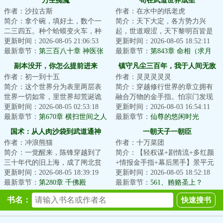
万生痴魔
苟在武道世界成圣
作者：沙拉古斯
作者：在水中的纸老虎
简介：拿个碗，填好土，数个一
简介：天下大定，各方势力兴
二三四五。种个蛤蟆变火车，种
起，世道艰涩，天下黎明百皆是
颗毛豆变老虎。种出一身好手
更新时间：2026-08-05 21:06:53
生活在水深火热当中。出身微末
更新时间：2026-08-05 18:52:11
艺，一生享福不受...
最新章节：
第三百八十章 神医张
的徐修身负【天道...
最新章节：
第843章 命相（求月
来福（感谢盟主毛豆蚕豆生成
票！）
副本没开，你怎么提前进来
镇守凡尘三百年，我于人间无敌
機）
作者：初一到十五
作者：灵灵灵灵灵
了？！
简介：这个世界分为表里两层表
简介：穿越修行世界的章立拥有
世界一切如常，里世界却荒诞诡
融合万物的金手指。怕宗门发现
谲那里，超凡与扭曲并行，罪恶
更新时间：2026-08-05 02:53:18
他“夺舍”身份，他选择镇守凡尘三
更新时间：2026-08-03 16:54:11
与欲念滋长一旦...
最新章节：
第670章 横扫世间之人
百年的任务...
最新章节：
仙尊的悠闲时光
（二合一）
（五）
国术：从人肉沙袋到武道通神
一朝天子一朝臣
作者：冲浪熊猫
作者：十万菜团
简介：一觉醒来，陈锋穿越到了
简介：【轻权谋+剧情流+多红颜
三十年代的旧上海，成了闸北贫
+情报金手指+幕后黑手】景平元
民，在黑拳场当人肉桩。斧头社
更新时间：2026-08-05 18:39:19
月，人间出了件大事。大周将领
更新时间：2026-08-05 18:52:18
横行霸道，这是...
最新章节：
第280章 千佛殿
赵氏黄袍加身，...
最新章节：
561、贿赂圣上？
书名：