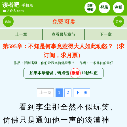
读者吧
手机版
临时
登录
注册
书架
m.dzb8.com
免费阅读
返回
菜单
上一章
查看最新章节
下一章
第595章：不知是何事竟惹得大人如此动怒？（求
订阅，求月票）
作品：我刚满级，你们让我当傀儡皇帝？
作者：一条修仙的鱼仔
如果本章错误，请点击
报错
10秒纠正
上一页
1
2
下—页
　　看到李尘那全然不似玩笑、
仿佛只是通知他一声的淡漠神