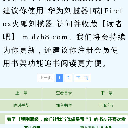
建议你使用[华为刘揽器]或[Firef
ox火狐刘揽器]访问并收蔵【读者
吧】 m.dzb8.com。我们将会持续
为你更新，还建议你注册会员使
用书架功能追书阅读更方便。
上一页
1
2
下—页
上一章
查看目录
下一章
临时书架
加入书签
回顶部↑
看了《我刚满级，你们让我当傀儡皇帝？》的书友还喜欢看