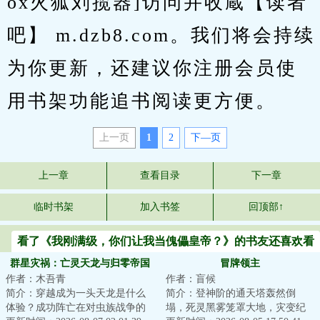
ox火狐刘揽器]访问并收蔵【读者
吧】 m.dzb8.com。我们将会持续
为你更新，还建议你注册会员使
用书架功能追书阅读更方便。
上一页
1
2
下—页
上一章
查看目录
下一章
临时书架
加入书签
回顶部↑
看了《我刚满级，你们让我当傀儡皇帝？》的书友还喜欢看
群星灾祸：亡灵天龙与归零帝国
冒牌领主
作者：木吾青
作者：盲候
简介：穿越成为一头天龙是什么
简介：登神阶的通天塔轰然倒
体验？成功阵亡在对虫族战争的
塌，死灵黑雾笼罩大地，灾变纪