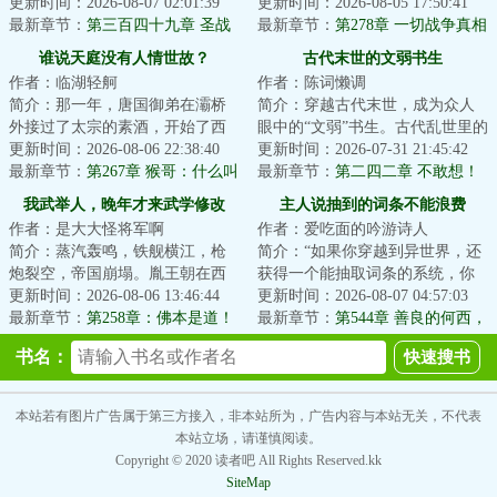
林子墨表示墓前情况良好。然而
更新时间：2026-08-07 02:01:39
元降临。文明的薪火在高墙城池
更新时间：2026-08-05 17:50:41
宇宙跟他开了一...
最新章节：
第三百四十九章 圣战
中重燃，人们猎杀...
最新章节：
第278章 一切战争真相
肇始
谁说天庭没有人情世故？
古代末世的文弱书生
作者：临湖轻舸
作者：陈词懒调
简介：那一年，唐国御弟在灞桥
简介：穿越古代末世，成为众人
外接过了太宗的素酒，开始了西
眼中的“文弱”书生。古代乱世里的
行求法之路。那一年，天庭大长
更新时间：2026-08-06 22:38:40
逃生、打怪、基建文。...
更新时间：2026-07-31 21:45:42
公主思凡下界，...
最新章节：
第267章 猴哥：什么叫
最新章节：
第二四二章 不敢想！
你要把孩子生下来？
我武举人，晚年才来武学修改
主人说抽到的词条不能浪费
作者：是大大怪将军啊
作者：爱吃面的吟游诗人
器！
简介：蒸汽轰鸣，铁舰横江，枪
简介：“如果你穿越到异世界，还
炮裂空，帝国崩塌。胤王朝在西
获得一个能抽取词条的系统，你
洋巨舰与不可名状之力的交织下
更新时间：2026-08-06 13:46:44
会怎么选？”“A、破除家族诅咒，
更新时间：2026-08-07 04:57:03
崩解，自此龙脉...
最新章节：
第258章：佛本是道！
重振昔日...
最新章节：
第544章 善良的何西，
建立佛国！怜生古佛神魂？
贴心的考虑
书名：
本站若有图片广告属于第三方接入，非本站所为，广告内容与本站无关，不代表
本站立场，请谨慎阅读。
Copyright © 2020 读者吧 All Rights Reserved.kk
SiteMap