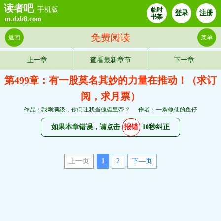
读者吧
手机版
临时
登录
注册
书架
m.dzb8.com
免费阅读
返回
菜单
上一章
查看最新章节
下一章
第499章：有一股莫名其妙的力量在推动！（求订
阅，求月票）
作品：我刚满级，你们让我当傀儡皇帝？
作者：一条修仙的鱼仔
如果本章错误，请点击
报错
10秒纠正
上一页
1
2
下—页