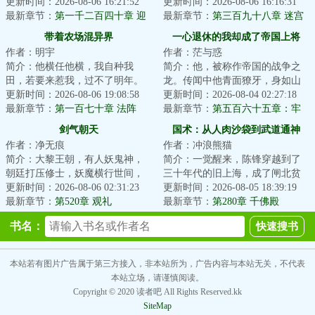
起源“神仓古泽”，虚暗禁区“战斧
更新时间：2026-08-06 16:21:52
日能与天相接！...
更新时间：2026-08-06 16:16:31
座...
最新章节：
第一千二百四十章 迎
最新章节：
第三百九十八章 迷宫
战姜难
引长灯
带着农场混异界
一心退休的我却成了帝国上将
作者：明宇
作者：茫与惑
简介：他横任他横，我自种我
简介：他，被称作帝国的战争之
田，若要来惹我，过不了明年。
龙。传闻中他青面獠牙，身如山
宅男赵海带着农场穿越到了异
更新时间：2026-08-06 19:08:58
岳，长着三头六臂，每天都要吃
更新时间：2026-08-04 02:27:18
界，附身到了一个落...
最新章节：
第一百七十章 法阵
掉上百万人才能...
最新章节：
第五百六十五章：牢
姐欲把关，一物降一物
剑气朝天
国术：从人肉沙袋到武道通神
作者：净无痕
作者：冲浪熊猫
简介：大黎王朝，有人妖鬼神，
简介：一觉醒来，陈锋穿越到了
朝廷打压修士，妖魔横行世间，
三十年代的旧上海，成了闸北贫
百姓生灵涂炭，李凡奉师命出山
更新时间：2026-08-06 02:31:23
民，在黑拳场当人肉桩。斧头社
更新时间：2026-08-05 18:39:19
斩妖，却卷入一...
最新章节：
第520章 观礼
横行霸道，这是...
最新章节：
第280章 千佛殿
书名：
本站若有图片广告属于第三方接入，非本站所为，广告内容与本站无关，不代表
本站立场，请谨慎阅读。
Copyright © 2020 读者吧 All Rights Reserved.kk
SiteMap