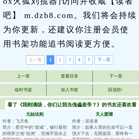
ox火狐刘揽器]访问并收蔵【读者
吧】 m.dzb8.com。我们将会持续
为你更新，还建议你注册会员使
用书架功能追书阅读更方便。
上一页
1
2
3
4
5
下—页
上一章
查看目录
下一章
临时书架
加入书签
回顶部↑
看了《我刚满级，你们让我当傀儡皇帝？》的书友还喜欢看
元始法则
天人图谱
作者：飞天鱼
作者：误道者
简介：星空中的“道城”，修行最初
简介：如果人类的生命可以一直
的萌芽之地“祖洲”，浩瀚宇宙水之
强大下去，无限拔高，那终有一