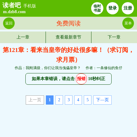
读者吧
手机版
临时
登录
注册
书架
m.dzb8.com
免费阅读
返回
菜单
上一章
查看最新章节
下一章
第121章：看来当皇帝的好处很多嘛！（求订阅，
求月票）
作品：我刚满级，你们让我当傀儡皇帝？
作者：一条修仙的鱼仔
如果本章错误，请点击
报错
10秒纠正
上一页
1
2
3
4
5
下—页