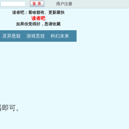
：
用户注册
读者吧：看啥都有、更新最快
读者吧
如果你觉得好，恳请收藏
灵异悬疑
游戏竞技
科幻未来
器即可。