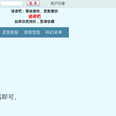
：
用户注册
读者吧：看啥都有、更新最快
读者吧
如果你觉得好，恳请收藏
灵异悬疑
游戏竞技
科幻未来
器即可。