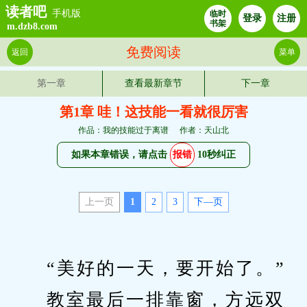
读者吧
手机版
临时
登录
注册
书架
m.dzb8.com
免费阅读
返回
菜单
第一章
查看最新章节
下一章
第1章 哇！这技能一看就很厉害
作品：我的技能过于离谱
作者：天山北
如果本章错误，请点击
报错
10秒纠正
上一页
1
2
3
下—页
　　“美好的一天，要开始了。”
　　教室最后一排靠窗，方远双