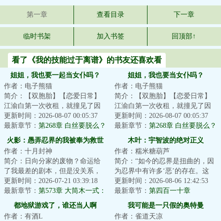
第一章
查看目录
下一章
临时书架
加入书签
回顶部↑
看了《我的技能过于离谱》的书友还喜欢看
姐姐，我也要一起当女仆吗？
姐姐，我也要当女仆吗？
作者：电子熊猫
作者：电子熊猫
简介：【双胞胎】【恋爱日常】
简介：【双胞胎】【恋爱日常】
江渝白第一次收租，就撞见了因
江渝白第一次收租，就撞见了因
为没钱交租而对房东苦苦哀求的
更新时间：2026-08-07 00:05:37
为没钱交租的双胞胎姐妹林见
更新时间：2026-08-07 00:05:37
双胞胎姐妹林见...
最新章节：
第268章 白丝要脱么？
夏：事先说好，还...
最新章节：
第268章 白丝要脱么？
火影：愚弄忍界的我被奉为救世
木叶：宇智波的绝对正义
作者：十月封神
作者：糯米糖葫芦
主
简介：日向分家的废物？命运给
简介：“如今的忍界是扭曲的，因
了我最差的剧本，但是没关系，
为忍界中有许多‘恶’的存在。这
我生来就是最好的演员。准备好
更新时间：2026-07-21 03:39:18
些‘恶’造就了乱象局势，滋生了数
更新时间：2026-08-06 12:42:53
了吗？我叫日向...
最新章节：
第573章 大筒木一式：
之不尽...
最新章节：
第四百一十章
日向云川！你怎么敢？！！
都地狱游戏了，谁还当人啊
我可能是一只假的奥特曼
作者：有酒L
作者：雀道天凉