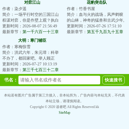
对弈江山
花豹突击队
作者：染夕遥
作者：竹香书屋
简介：一场平行时空的三国江山
简介：血与火的战场，风声鹤唳
权谋对弈，你是作壁上观？执白
的山林，神奇的猛兽和古武少年,
子？抑或执黑子？...
更新时间：2026-08-07 21:56:49
这是一支有着铮铮铁骨的特种部
更新时间：2026-07-26 17:51:10
最新章节：
第一千六百一十三章
队，这是一群...
最新章节：
第五千九百九十五章
“圣人苗裔”的反击
全权指挥
大明：寒门辅臣
作者：寒梅惊雪
简介：洪武六年，朱元璋：科举
不办了，都回家吧。举人顾正
臣：这路都走了，钱都借了，房
更新时间：2026-07-27 10:13:19
租都付了，你说不...
最新章节：
第三千七百三十二章
李成桂的屈从
书名：
本站若有图片广告属于第三方接入，非本站所为，广告内容与本站无关，不代表
本站立场，请谨慎阅读。
Copyright © 2020 读者吧 All Rights Reserved.kk
SiteMap