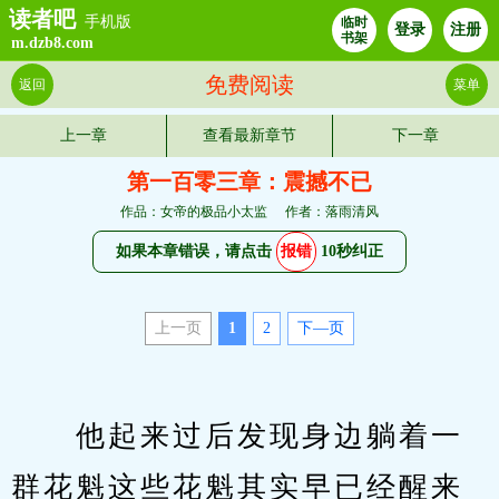
读者吧
手机版
临时
登录
注册
书架
m.dzb8.com
免费阅读
返回
菜单
上一章
查看最新章节
下一章
第一百零三章：震撼不已
作品：女帝的极品小太监
作者：落雨清风
如果本章错误，请点击
报错
10秒纠正
上一页
1
2
下—页
　　他起来过后发现身边躺着一
群花魁这些花魁其实早已经醒来