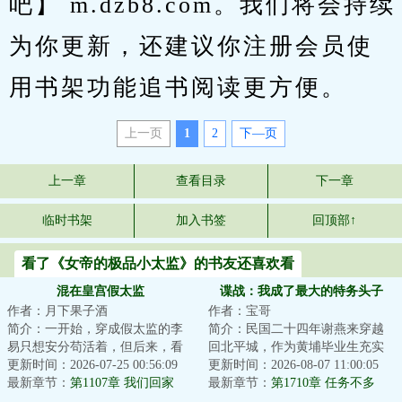
吧】 m.dzb8.com。我们将会持续
为你更新，还建议你注册会员使
用书架功能追书阅读更方便。
上一页
1
2
下—页
上一章
查看目录
下一章
临时书架
加入书签
回顶部↑
看了《女帝的极品小太监》的书友还喜欢看
混在皇宫假太监
谍战：我成了最大的特务头子
作者：月下果子酒
作者：宝哥
简介：一开始，穿成假太监的李
简介：民国二十四年谢燕来穿越
易只想安分苟活着，但后来，看
回北平城，作为黄埔毕业生充实
着高贵雍容的皇后，李易心思变
更新时间：2026-07-25 00:56:09
北平分站，半个月粉碎特高课石
更新时间：2026-08-07 11:00:05
了。“江山你坐...
最新章节：
第1107章 我们回家
川少佐收买北平...
最新章节：
第1710章 任务不多