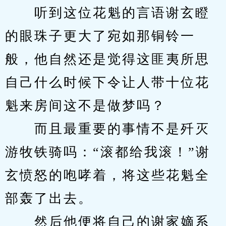
　　听到这位花魁的言语谢玄瞪
的眼珠子更大了宛如那铜铃一
般，他自然还是觉得这匪夷所思
自己什么时候下令让人带十位花
魁来房间这不是做梦吗？
　　而且最重要的事情不是歼灭
游牧铁骑吗：“滚都给我滚！”谢
玄愤怒的咆哮着，将这些花魁全
部轰了出去。
　　然后他便将自己的谢家嫡系